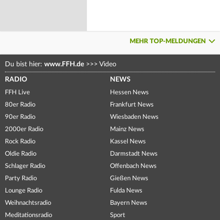
MEHR TOP-MELDUNGEN
Du bist hier:
www.FFH.de
>>>
Video
RADIO
NEWS
FFH Live
Hessen News
80er Radio
Frankfurt News
90er Radio
Wiesbaden News
2000er Radio
Mainz News
Rock Radio
Kassel News
Oldie Radio
Darmstadt News
Schlager Radio
Offenbach News
Party Radio
Gießen News
Lounge Radio
Fulda News
Weihnachtsradio
Bayern News
Meditationsradio
Sport