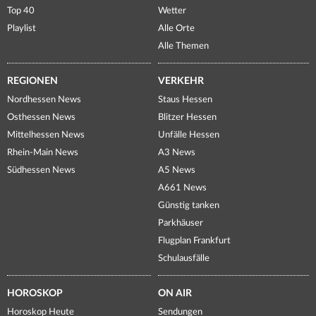
Top 40
Wetter
Playlist
Alle Orte
Alle Themen
REGIONEN
VERKEHR
Nordhessen News
Staus Hessen
Osthessen News
Blitzer Hessen
Mittelhessen News
Unfälle Hessen
Rhein-Main News
A3 News
Südhessen News
A5 News
A661 News
Günstig tanken
Parkhäuser
Flugplan Frankfurt
Schulausfälle
HOROSKOP
ON AIR
Horoskop Heute
Sendungen