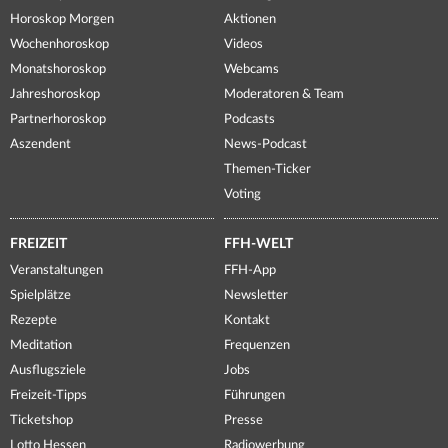
Horoskop Morgen
Aktionen
Wochenhoroskop
Videos
Monatshoroskop
Webcams
Jahreshoroskop
Moderatoren & Team
Partnerhoroskop
Podcasts
Aszendent
News-Podcast
Themen-Ticker
Voting
FREIZEIT
FFH-WELT
Veranstaltungen
FFH-App
Spielplätze
Newsletter
Rezepte
Kontakt
Meditation
Frequenzen
Ausflugsziele
Jobs
Freizeit-Tipps
Führungen
Ticketshop
Presse
Lotto Hessen
Radiowerbung