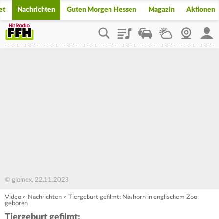
et
Nachrichten
Guten Morgen Hessen
Magazin
Aktionen
Playlist
Staupilot
Wetter
Webcam
Mein
© glomex, 22.11.2023
Video
>
Nachrichten
>
Tiergeburt gefilmt: Nashorn in englischem Zoo
geboren
Tiergeburt gefilmt: