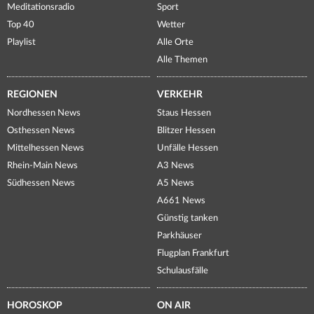
Meditationsradio
Sport
Top 40
Wetter
Playlist
Alle Orte
Alle Themen
REGIONEN
VERKEHR
Nordhessen News
Staus Hessen
Osthessen News
Blitzer Hessen
Mittelhessen News
Unfälle Hessen
Rhein-Main News
A3 News
Südhessen News
A5 News
A661 News
Günstig tanken
Parkhäuser
Flugplan Frankfurt
Schulausfälle
HOROSKOP
ON AIR