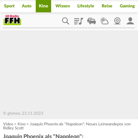
Sport
Auto
Kino
Wissen
Lifestyle
Reise
Gaming
Playlist
Staupilot
Wetter
Webcam
Mein
© glomex, 23.11.2023
Video
>
Kino
>
Joaquin Phoenix als "Napoleon": Neues Leinwandepos von
Ridley Scott
Joaquin Phoenix als "Napoleon":