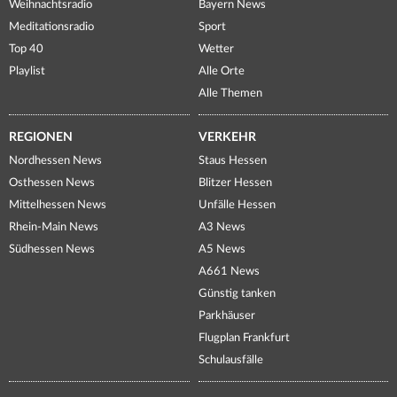
Weihnachtsradio
Bayern News
Meditationsradio
Sport
Top 40
Wetter
Playlist
Alle Orte
Alle Themen
REGIONEN
VERKEHR
Nordhessen News
Staus Hessen
Osthessen News
Blitzer Hessen
Mittelhessen News
Unfälle Hessen
Rhein-Main News
A3 News
Südhessen News
A5 News
A661 News
Günstig tanken
Parkhäuser
Flugplan Frankfurt
Schulausfälle