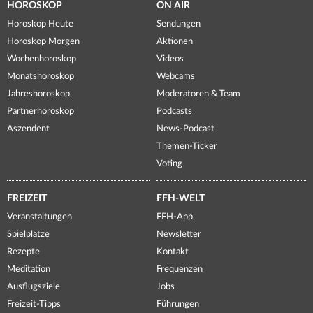
HOROSKOP
ON AIR
Horoskop Heute
Sendungen
Horoskop Morgen
Aktionen
Wochenhoroskop
Videos
Monatshoroskop
Webcams
Jahreshoroskop
Moderatoren & Team
Partnerhoroskop
Podcasts
Aszendent
News-Podcast
Themen-Ticker
Voting
FREIZEIT
FFH-WELT
Veranstaltungen
FFH-App
Spielplätze
Newsletter
Rezepte
Kontakt
Meditation
Frequenzen
Ausflugsziele
Jobs
Freizeit-Tipps
Führungen