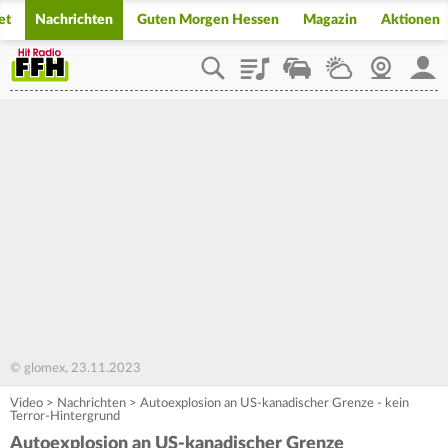
et
Nachrichten
Guten Morgen Hessen
Magazin
Aktionen
Playlist
Staupilot
Wetter
Webcam
Mein
© glomex, 23.11.2023
Video
>
Nachrichten
>
Autoexplosion an US-kanadischer Grenze - kein
Terror-Hintergrund
Autoexplosion an US-kanadischer Grenze