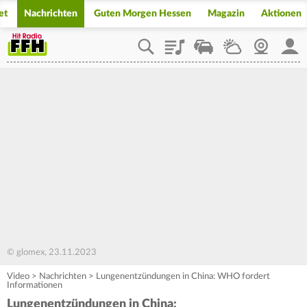
et
Nachrichten
Guten Morgen Hessen
Magazin
Aktionen
Playlist
Staupilot
Wetter
Webcam
Mein
© glomex, 23.11.2023
Video
>
Nachrichten
>
Lungenentzündungen in China: WHO fordert
Informationen
Lungenentzündungen in China: