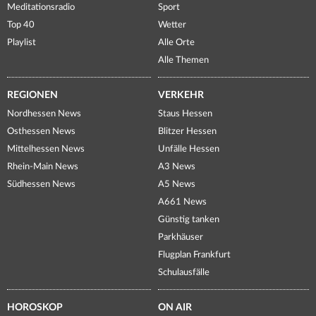
Meditationsradio
Sport
Top 40
Wetter
Playlist
Alle Orte
Alle Themen
REGIONEN
VERKEHR
Nordhessen News
Staus Hessen
Osthessen News
Blitzer Hessen
Mittelhessen News
Unfälle Hessen
Rhein-Main News
A3 News
Südhessen News
A5 News
A661 News
Günstig tanken
Parkhäuser
Flugplan Frankfurt
Schulausfälle
HOROSKOP
ON AIR