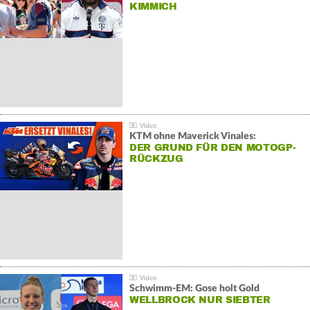
KIMMICH
KTM ohne Maverick Vinales:
DER GRUND FÜR DEN MOTOGP-
RÜCKZUG
Schwimm-EM: Gose holt Gold
WELLBROCK NUR SIEBTER