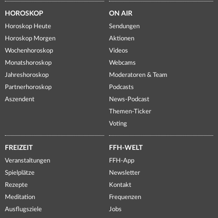
HOROSKOP
ON AIR
Horoskop Heute
Sendungen
Horoskop Morgen
Aktionen
Wochenhoroskop
Videos
Monatshoroskop
Webcams
Jahreshoroskop
Moderatoren & Team
Partnerhoroskop
Podcasts
Aszendent
News-Podcast
Themen-Ticker
Voting
FREIZEIT
FFH-WELT
Veranstaltungen
FFH-App
Spielplätze
Newsletter
Rezepte
Kontakt
Meditation
Frequenzen
Ausflugsziele
Jobs