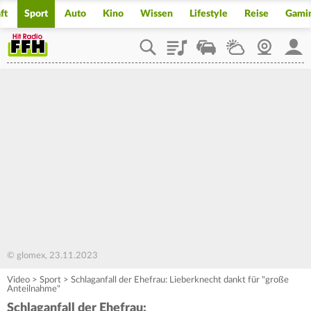
ft
Sport
Auto
Kino
Wissen
Lifestyle
Reise
Gami
Playlist
Staupilot
Wetter
Webcam
Mein
© glomex, 23.11.2023
Video
>
Sport
>
Schlaganfall der Ehefrau: Lieberknecht dankt für "große
Anteilnahme"
Schlaganfall der Ehefrau: