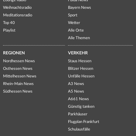
Lounge Radio
Fulda News
Weihnachtsradio
Bayern News
Meditationsradio
Sport
Top 40
Wetter
Playlist
Alle Orte
Alle Themen
REGIONEN
VERKEHR
Nordhessen News
Staus Hessen
Osthessen News
Blitzer Hessen
Mittelhessen News
Unfälle Hessen
Rhein-Main News
A3 News
Südhessen News
A5 News
A661 News
Günstig tanken
Parkhäuser
Flugplan Frankfurt
Schulausfälle