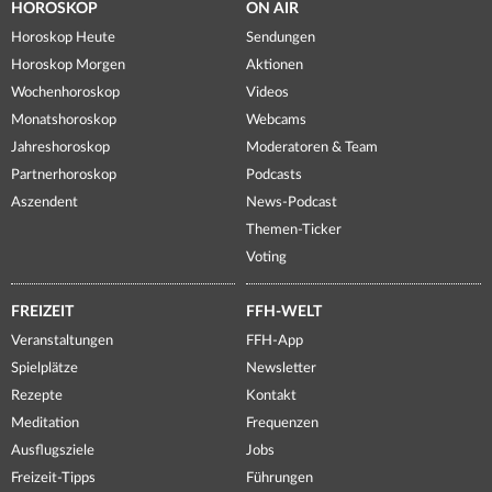
HOROSKOP
ON AIR
Horoskop Heute
Sendungen
Horoskop Morgen
Aktionen
Wochenhoroskop
Videos
Monatshoroskop
Webcams
Jahreshoroskop
Moderatoren & Team
Partnerhoroskop
Podcasts
Aszendent
News-Podcast
Themen-Ticker
Voting
FREIZEIT
FFH-WELT
Veranstaltungen
FFH-App
Spielplätze
Newsletter
Rezepte
Kontakt
Meditation
Frequenzen
Ausflugsziele
Jobs
Freizeit-Tipps
Führungen