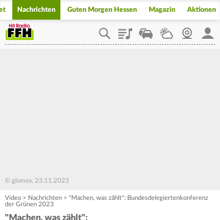
et
Nachrichten
Guten Morgen Hessen
Magazin
Aktionen
Playlist
Staupilot
Wetter
Webcam
Mein
© glomex, 23.11.2023
Video
>
Nachrichten
>
"Machen, was zählt": Bundesdelegiertenkonferenz
der Grünen 2023
"Machen, was zählt":