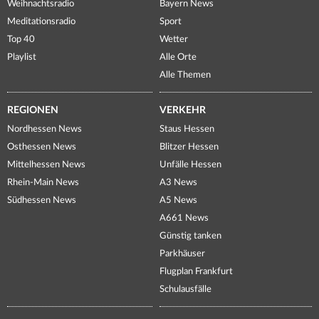
Weihnachtsradio
Bayern News
Meditationsradio
Sport
Top 40
Wetter
Playlist
Alle Orte
Alle Themen
REGIONEN
VERKEHR
Nordhessen News
Staus Hessen
Osthessen News
Blitzer Hessen
Mittelhessen News
Unfälle Hessen
Rhein-Main News
A3 News
Südhessen News
A5 News
A661 News
Günstig tanken
Parkhäuser
Flugplan Frankfurt
Schulausfälle