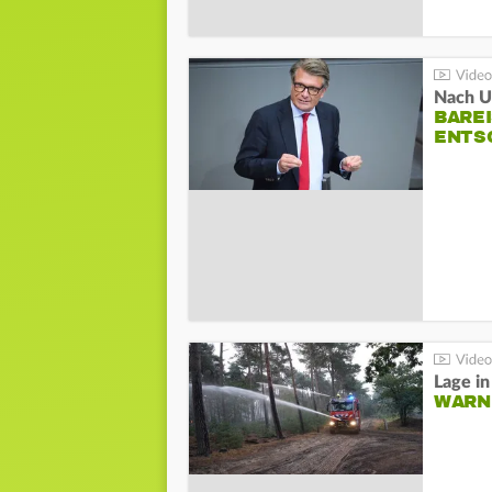
Nach Un
BAREI
NTSC
WARN