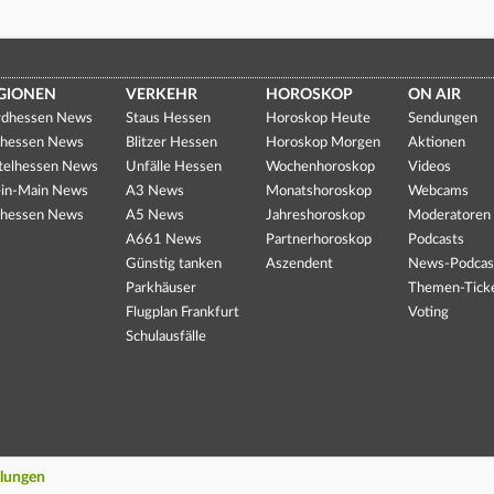
GIONEN
VERKEHR
HOROSKOP
ON AIR
dhessen News
Staus Hessen
Horoskop Heute
Sendungen
hessen News
Blitzer Hessen
Horoskop Morgen
Aktionen
telhessen News
Unfälle Hessen
Wochenhoroskop
Videos
in-Main News
A3 News
Monatshoroskop
Webcams
hessen News
A5 News
Jahreshoroskop
Moderatoren
A661 News
Partnerhoroskop
Podcasts
Günstig tanken
Aszendent
News-Podcas
Parkhäuser
Themen-Tick
Flugplan Frankfurt
Voting
Schulausfälle
llungen