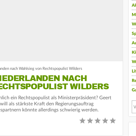
A
Mu
Wi
Sp
A
K
W
anden nach Wahlsieg von Rechtspopulist Wilders
Li
NIEDERLANDEN NACH
Re
ECHTSPOPULIST WILDERS
G
lich ein Rechtspopulist als Ministerpräsident? Geert
 will als stärkste Kraft den Regierungsauftrag
spartnern könnte allerdings schwierig werden.