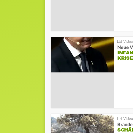
Neue V
INFA
KRIS
Brände
SCHÄ