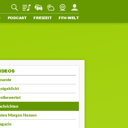
Playlist
Staupilot
Wetter
Webcam
Mein FFH
O
PODCAST
FREIZEIT
FFH-WELT
IDEOS
eueste
stgeklickt
estbewertet
achrichten
uten Morgen Hessen
agazin