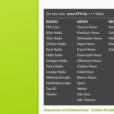
Du bist hier:
www.FFH.de
>>>
Video
RADIO
NEWS
RE
FFH Live
Hessen News
Nor
80er Radio
Frankfurt News
Ost
90er Radio
Wiesbaden News
Mit
2000er Radio
Mainz News
Rhe
Rock Radio
Kassel News
Süd
Oldie Radio
Darmstadt News
Schlager Radio
Offenbach News
Party Radio
Gießen News
Lounge Radio
Fulda News
Weihnachtsradio
Bayern News
Meditationsradio
Sport
Top 40
Wetter
Playlist
Alle Orte
Alle Themen
Impressum und Datenschutz
Cookie-Einste