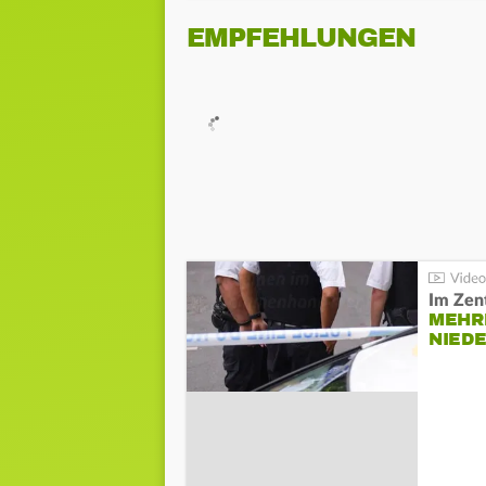
EMPFEHLUNGEN
Im Zen
MEHR
NIED