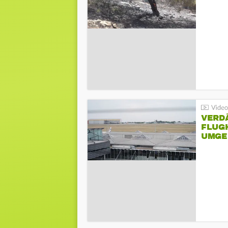
VERD
FLUGH
UMGE