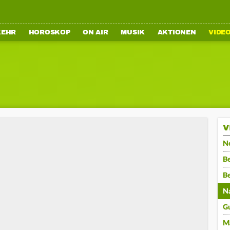
KEHR
HOROSKOP
ON AIR
MUSIK
AKTIONEN
VIDE
V
N
Be
B
N
G
M