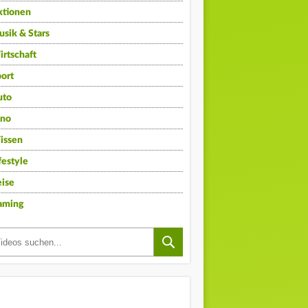
ktionen
sik & Stars
rtschaft
ort
uto
ino
issen
festyle
ise
aming