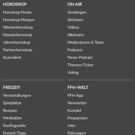
HOROSKOP
ON AIR
Horoskop Heute
Sendungen
Horoskop Morgen
Aktionen
Wochenhoroskop
Videos
Monatshoroskop
Webcams
Jahreshoroskop
Moderatoren & Team
Partnerhoroskop
Podcasts
Aszendent
News-Podcast
Themen-Ticker
Voting
FREIZEIT
FFH-WELT
Veranstaltungen
FFH-App
Spielplätze
Newsletter
Rezepte
Kontakt
Meditation
Frequenzen
Ausflugsziele
Jobs
Freizeit-Tipps
Führungen