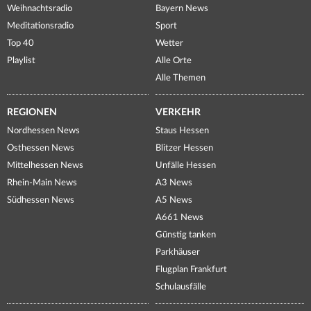
Weihnachtsradio
Bayern News
Meditationsradio
Sport
Top 40
Wetter
Playlist
Alle Orte
Alle Themen
REGIONEN
VERKEHR
Nordhessen News
Staus Hessen
Osthessen News
Blitzer Hessen
Mittelhessen News
Unfälle Hessen
Rhein-Main News
A3 News
Südhessen News
A5 News
A661 News
Günstig tanken
Parkhäuser
Flugplan Frankfurt
Schulausfälle