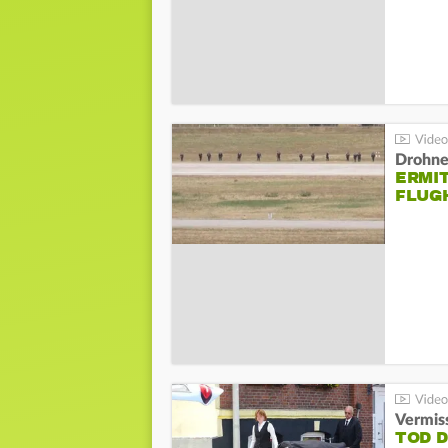
Drohnen
ERMI
FLUG
Vermis
TOD 