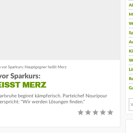
A
Mu
Wi
Sp
A
K
W
 vor Sparkurs: Hauptgegner heißt Merz
Li
or Sparkurs:
Re
ISST MERZ
G
arlsruhe beginnt kämpferisch. Parteichef Nouripour
erspricht: "Wir werden Lösungen finden."