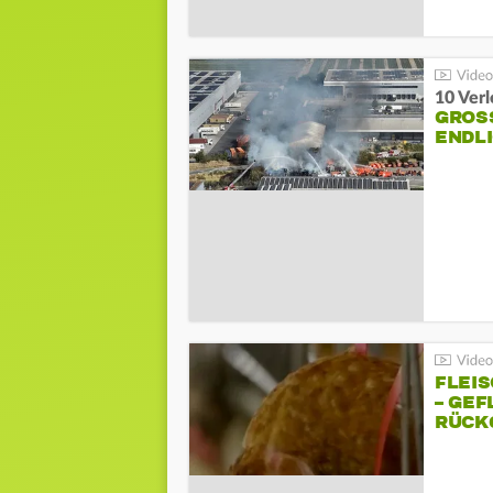
10 Ver
GROSS
NDLI
FLEI
– GEF
ÜCKG