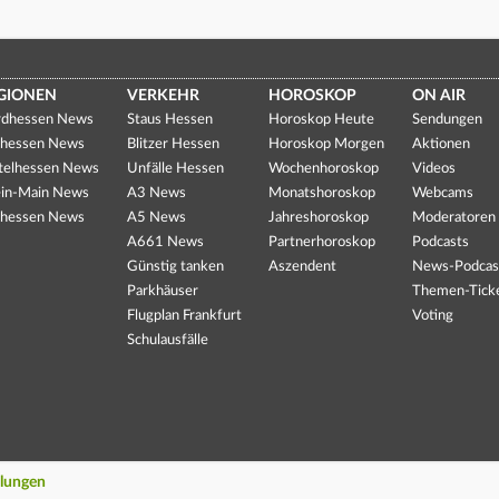
GIONEN
VERKEHR
HOROSKOP
ON AIR
dhessen News
Staus Hessen
Horoskop Heute
Sendungen
hessen News
Blitzer Hessen
Horoskop Morgen
Aktionen
telhessen News
Unfälle Hessen
Wochenhoroskop
Videos
in-Main News
A3 News
Monatshoroskop
Webcams
hessen News
A5 News
Jahreshoroskop
Moderatoren
A661 News
Partnerhoroskop
Podcasts
Günstig tanken
Aszendent
News-Podcas
Parkhäuser
Themen-Tick
Flugplan Frankfurt
Voting
Schulausfälle
llungen