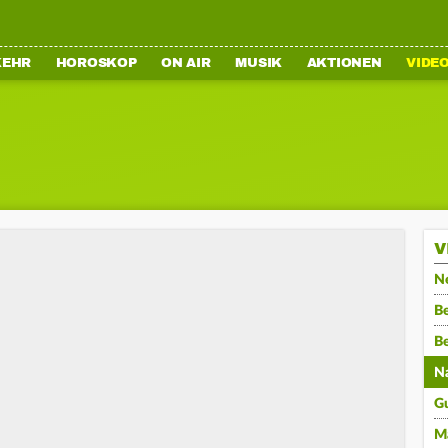
KEHR
HOROSKOP
ON AIR
MUSIK
AKTIONEN
VIDE
V
N
Be
B
N
G
M