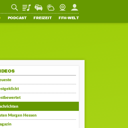
Playlist
Staupilot
Wetter
Webcam
Mein FFH
O
PODCAST
FREIZEIT
FFH-WELT
IDEOS
eueste
stgeklickt
estbewertet
achrichten
uten Morgen Hessen
agazin