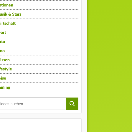
ktionen
sik & Stars
rtschaft
ort
uto
ino
issen
festyle
ise
aming