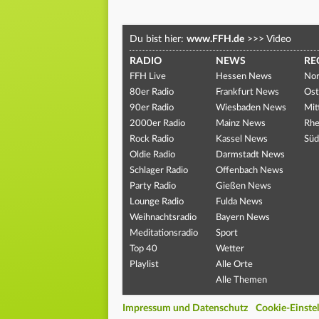
Du bist hier:
www.FFH.de
>>>
Video
RADIO
NEWS
RE
FFH Live
Hessen News
Nor
80er Radio
Frankfurt News
Ost
90er Radio
Wiesbaden News
Mit
2000er Radio
Mainz News
Rhe
Rock Radio
Kassel News
Süd
Oldie Radio
Darmstadt News
Schlager Radio
Offenbach News
Party Radio
Gießen News
Lounge Radio
Fulda News
Weihnachtsradio
Bayern News
Meditationsradio
Sport
Top 40
Wetter
Playlist
Alle Orte
Alle Themen
Impressum und Datenschutz
Cookie-Einste