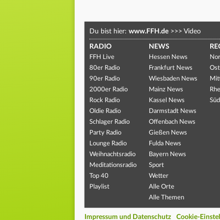
Du bist hier:
www.FFH.de
>>>
Video
RADIO
NEWS
RE
FFH Live
Hessen News
Nor
80er Radio
Frankfurt News
Ost
90er Radio
Wiesbaden News
Mit
2000er Radio
Mainz News
Rhe
Rock Radio
Kassel News
Süd
Oldie Radio
Darmstadt News
Schlager Radio
Offenbach News
Party Radio
Gießen News
Lounge Radio
Fulda News
Weihnachtsradio
Bayern News
Meditationsradio
Sport
Top 40
Wetter
Playlist
Alle Orte
Alle Themen
Impressum und Datenschutz
Cookie-Einste