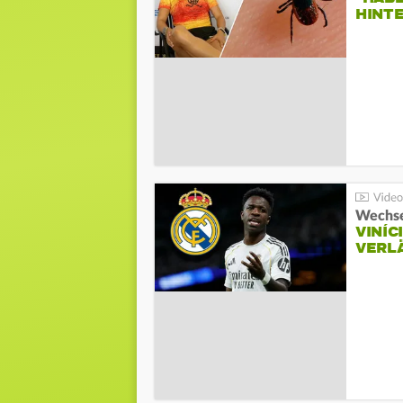
HINT
Wechse
VINÍC
VERL