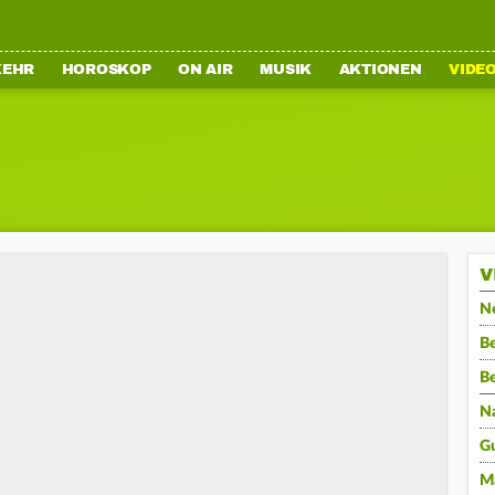
KEHR
HOROSKOP
ON AIR
MUSIK
AKTIONEN
VIDE
V
N
Be
B
N
G
M