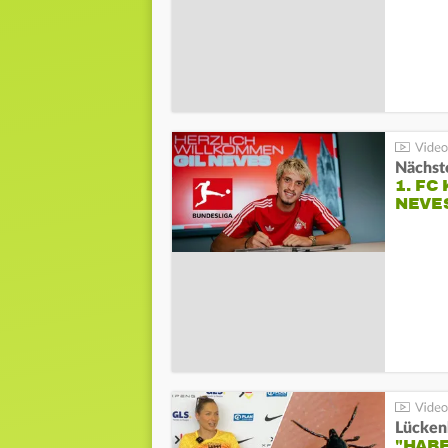
Nächste
1. FC
NEVE
Lücken
"HABE