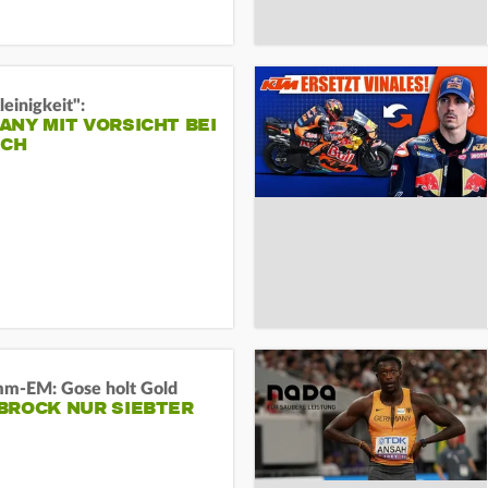
leinigkeit":
NY MIT VORSICHT BEI
ICH
m-EM: Gose holt Gold
BROCK NUR SIEBTER