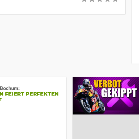
n Bochum:
N FEIERT PERFEKTEN
T