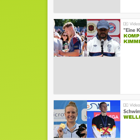
"Eine K
KOMPA
KIMM
Schwim
WELL