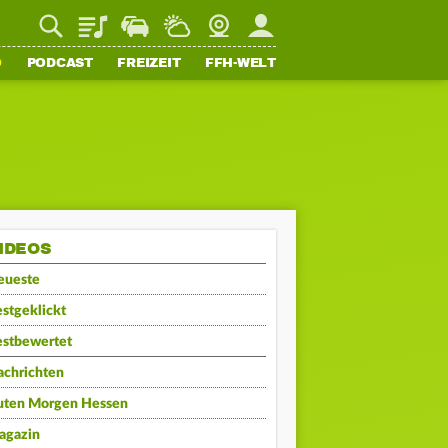
Playlist
Staupilot
Wetter
Webcam
Mein FFH
O
PODCAST
FREIZEIT
FFH-WELT
IDEOS
eueste
stgeklickt
estbewertet
achrichten
uten Morgen Hessen
agazin