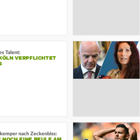
s Talent:
 KÖLN VERPFLICHTET
S
kemper nach Zeckenbiss:
 NOCH EINE BEULE AM