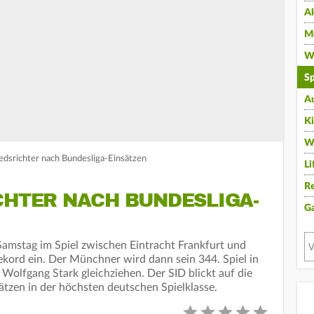
A
Mu
Wi
Sp
A
K
W
edsrichter nach Bundesliga-Einsätzen
Li
Re
CHTER NACH BUNDESLIGA-
G
 Samstag im Spiel zwischen Eintracht Frankfurt und
kord ein. Der Münchner wird dann sein 344. Spiel in
t Wolfgang Stark gleichziehen. Der SID blickt auf die
sätzen in der höchsten deutschen Spielklasse.