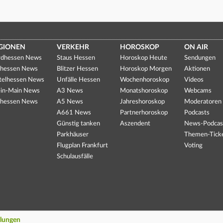
GIONEN
VERKEHR
HOROSKOP
ON AIR
dhessen News
Staus Hessen
Horoskop Heute
Sendungen
hessen News
Blitzer Hessen
Horoskop Morgen
Aktionen
telhessen News
Unfälle Hessen
Wochenhoroskop
Videos
in-Main News
A3 News
Monatshoroskop
Webcams
hessen News
A5 News
Jahreshoroskop
Moderatoren
A661 News
Partnerhoroskop
Podcasts
Günstig tanken
Aszendent
News-Podcas
Parkhäuser
Themen-Tick
Flugplan Frankfurt
Voting
Schulausfälle
llungen