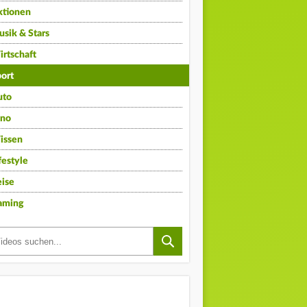
ktionen
sik & Stars
rtschaft
ort
uto
ino
issen
festyle
ise
aming