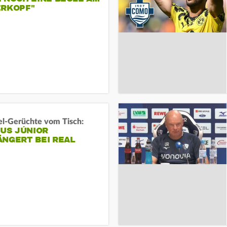
ERKOPF"
l-Gerüchte vom Tisch:
IUS JÚNIOR
ÄNGERT BEI REAL