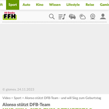
ft
Sport
Auto
Kino
Wissen
Lifestyle
Reise
Gami
Playlist
Staupilot
Wetter
Webcam
Mein
© glomex, 24.11.2023
Video
>
Sport
>
Alonso stützt DFB-Team - und will Sieg zum Geburtstag
Alonso stützt DFB-Team