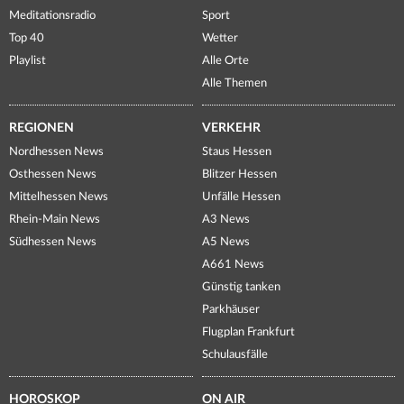
Meditationsradio
Sport
Top 40
Wetter
Playlist
Alle Orte
Alle Themen
REGIONEN
VERKEHR
Nordhessen News
Staus Hessen
Osthessen News
Blitzer Hessen
Mittelhessen News
Unfälle Hessen
Rhein-Main News
A3 News
Südhessen News
A5 News
A661 News
Günstig tanken
Parkhäuser
Flugplan Frankfurt
Schulausfälle
HOROSKOP
ON AIR