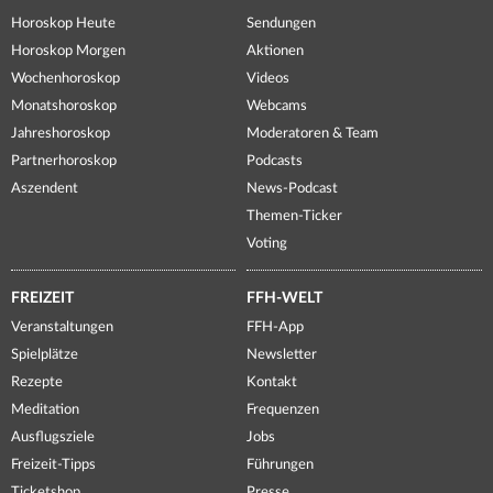
Horoskop Heute
Sendungen
Horoskop Morgen
Aktionen
Wochenhoroskop
Videos
Monatshoroskop
Webcams
Jahreshoroskop
Moderatoren & Team
Partnerhoroskop
Podcasts
Aszendent
News-Podcast
Themen-Ticker
Voting
FREIZEIT
FFH-WELT
Veranstaltungen
FFH-App
Spielplätze
Newsletter
Rezepte
Kontakt
Meditation
Frequenzen
Ausflugsziele
Jobs
Freizeit-Tipps
Führungen
Ticketshop
Presse