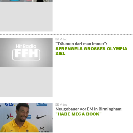
"Träumen darf man immer":
SPRENGELS GROSSES OLYMPIA-Z
IEL
Neugebauer vor EM in Birmingham:
"HABE MEGA BOCK"