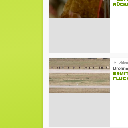
ÜCKG
Drohnen
ERMI
FLUG