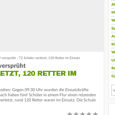
A
Mu
Wi
Sp
A
K
W
 versprüht - 72 Schüler verletzt, 120 Retter im Einsatz
Li
versprüht
Re
ETZT, 120 RETTER IM
G
hotten: Gegen 09:30 Uhr wurden die Einsatzkräfte
nach haben fünf Schüler in einem Flur einen reizenden
erletzt, rund 120 Retter waren im Einsatz. Die Schule