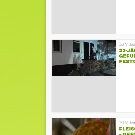
22-JÄ
GEFU
FEST
FLEI
– GEF