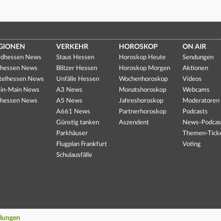
GIONEN
VERKEHR
HOROSKOP
ON AIR
dhessen News
Staus Hessen
Horoskop Heute
Sendungen
hessen News
Blitzer Hessen
Horoskop Morgen
Aktionen
telhessen News
Unfälle Hessen
Wochenhoroskop
Videos
in-Main News
A3 News
Monatshoroskop
Webcams
hessen News
A5 News
Jahreshoroskop
Moderatoren
A661 News
Partnerhoroskop
Podcasts
Günstig tanken
Aszendent
News-Podcas
Parkhäuser
Themen-Tick
Flugplan Frankfurt
Voting
Schulausfälle
llungen