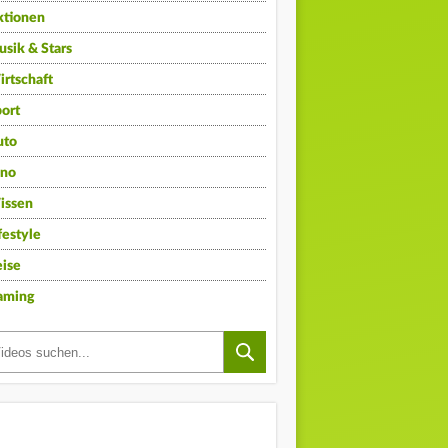
ktionen
sik & Stars
rtschaft
ort
uto
ino
issen
festyle
ise
aming