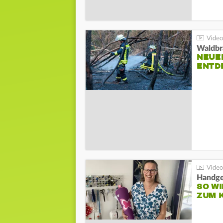
Waldbr
NEUE
ENTD
Handge
SO WI
ZUM 