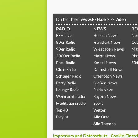
Du bist hier:
www.FFH.de
>>>
Video
RADIO
NEWS
RE
FFH Live
Hessen News
Nor
80er Radio
Frankfurt News
Ost
90er Radio
Wiesbaden News
Mit
2000er Radio
Mainz News
Rhe
Rock Radio
Kassel News
Süd
Oldie Radio
Darmstadt News
Schlager Radio
Offenbach News
Party Radio
Gießen News
Lounge Radio
Fulda News
Weihnachtsradio
Bayern News
Meditationsradio
Sport
Top 40
Wetter
Playlist
Alle Orte
Alle Themen
Impressum und Datenschutz
Cookie-Einste