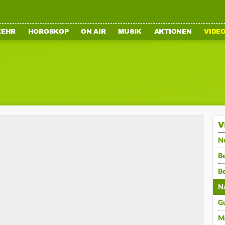
KEHR
HOROSKOP
ON AIR
MUSIK
AKTIONEN
VIDE
V
N
Be
B
N
G
M