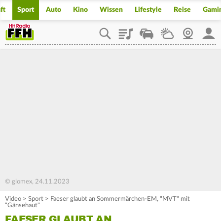
ft
Sport
Auto
Kino
Wissen
Lifestyle
Reise
Gami
Playlist
Staupilot
Wetter
Webcam
Mein
© glomex, 24.11.2023
Video
>
Sport
>
Faeser glaubt an Sommermärchen-EM, "MVT" mit
"Gänsehaut"
FAESER GLAUBT AN