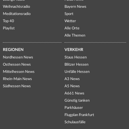
Weihnachtsradio
Bayern News
Meditationsradio
Sport
Top 40
Wetter
Playlist
Alle Orte
Alle Themen
REGIONEN
VERKEHR
Nordhessen News
Staus Hessen
Osthessen News
Blitzer Hessen
Mittelhessen News
Unfälle Hessen
Rhein-Main News
A3 News
Südhessen News
A5 News
A661 News
Günstig tanken
Parkhäuser
Flugplan Frankfurt
Schulausfälle