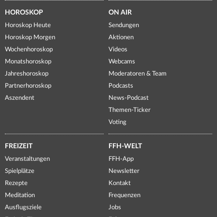
HOROSKOP
ON AIR
Horoskop Heute
Sendungen
Horoskop Morgen
Aktionen
Wochenhoroskop
Videos
Monatshoroskop
Webcams
Jahreshoroskop
Moderatoren & Team
Partnerhoroskop
Podcasts
Aszendent
News-Podcast
Themen-Ticker
Voting
FREIZEIT
FFH-WELT
Veranstaltungen
FFH-App
Spielplätze
Newsletter
Rezepte
Kontakt
Meditation
Frequenzen
Ausflugsziele
Jobs