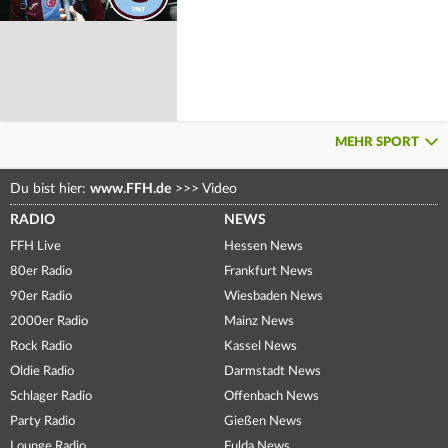
MEHR SPORT
Du bist hier:
www.FFH.de
>>>
Video
RADIO
NEWS
FFH Live
Hessen News
80er Radio
Frankfurt News
90er Radio
Wiesbaden News
2000er Radio
Mainz News
Rock Radio
Kassel News
Oldie Radio
Darmstadt News
Schlager Radio
Offenbach News
Party Radio
Gießen News
Lounge Radio
Fulda News