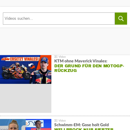
KTM ohne Maverick Vinales:
DER GRUND FÜR DEN MOTOGP-
RÜCKZUG
Schwimm-EM: Gose holt Gold
WELLBROCK NUR SIEBTER