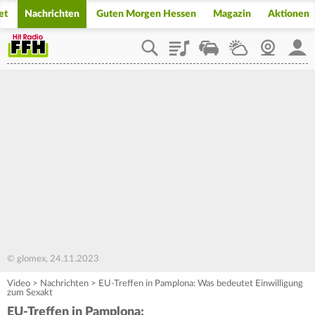
et
Nachrichten
Guten Morgen Hessen
Magazin
Aktionen
Playlist
Staupilot
Wetter
Webcam
Mein
© glomex, 24.11.2023
Video
>
Nachrichten
>
EU-Treffen in Pamplona: Was bedeutet Einwilligung
zum Sexakt
EU-Treffen in Pamplona: