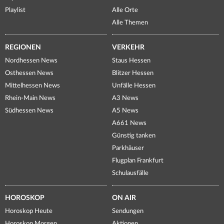
Playlist
Alle Orte
Alle Themen
REGIONEN
VERKEHR
Nordhessen News
Staus Hessen
Osthessen News
Blitzer Hessen
Mittelhessen News
Unfälle Hessen
Rhein-Main News
A3 News
Südhessen News
A5 News
A661 News
Günstig tanken
Parkhäuser
Flugplan Frankfurt
Schulausfälle
HOROSKOP
ON AIR
Horoskop Heute
Sendungen
Horoskop Morgen
Aktionen