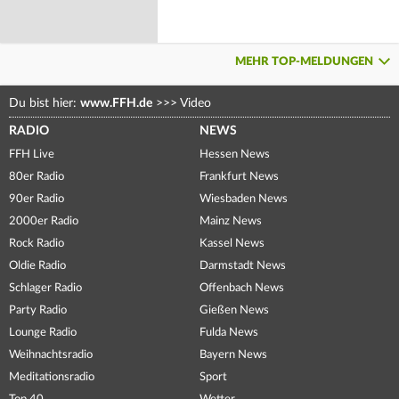
MEHR TOP-MELDUNGEN
Du bist hier:
www.FFH.de
>>>
Video
RADIO
NEWS
FFH Live
Hessen News
80er Radio
Frankfurt News
90er Radio
Wiesbaden News
2000er Radio
Mainz News
Rock Radio
Kassel News
Oldie Radio
Darmstadt News
Schlager Radio
Offenbach News
Party Radio
Gießen News
Lounge Radio
Fulda News
Weihnachtsradio
Bayern News
Meditationsradio
Sport