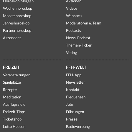
Horoskop Morgen
Aktionen
Wochenhoroskop
Videos
Monatshoroskop
Webcams
Jahreshoroskop
Moderatoren & Team
Partnerhoroskop
Podcasts
Aszendent
News-Podcast
Themen-Ticker
Voting
FREIZEIT
FFH-WELT
Veranstaltungen
FFH-App
Spielplätze
Newsletter
Rezepte
Kontakt
Meditation
Frequenzen
Ausflugsziele
Jobs
Freizeit-Tipps
Führungen
Ticketshop
Presse
Lotto Hessen
Radiowerbung