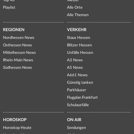
Top 40
Wetter
Playlist
Alle Orte
Alle Themen
REGIONEN
VERKEHR
Nordhessen News
Staus Hessen
Osthessen News
Blitzer Hessen
Mittelhessen News
Unfälle Hessen
Rhein-Main News
A3 News
Südhessen News
A5 News
A661 News
Günstig tanken
Parkhäuser
Flugplan Frankfurt
Schulausfälle
HOROSKOP
ON AIR
Horoskop Heute
Sendungen