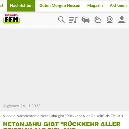
et
Nachrichten
Guten Morgen Hessen
Magazin
Aktionen
Playlist
Staupilot
Wetter
Webcam
Mein
© glomex, 24.11.2023
Video
>
Nachrichten
>
Netanjahu gibt "Rückkehr aller Geiseln" als Ziel aus
NETANJAHU GIBT "RÜCKKEHR ALLER