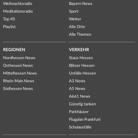
Weihnachtsradio
Bayern News
Meditationsradio
Sport
Top 40
Wetter
Playlist
Alle Orte
Alle Themen
REGIONEN
VERKEHR
Nordhessen News
Staus Hessen
Osthessen News
Blitzer Hessen
Mittelhessen News
Unfälle Hessen
Rhein-Main News
A3 News
Südhessen News
A5 News
A661 News
Günstig tanken
Parkhäuser
Flugplan Frankfurt
Schulausfälle