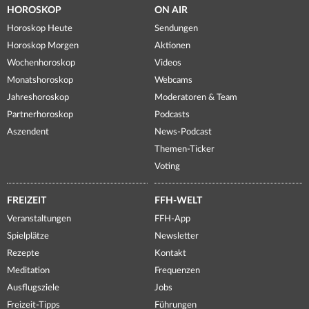
HOROSKOP
ON AIR
Horoskop Heute
Sendungen
Horoskop Morgen
Aktionen
Wochenhoroskop
Videos
Monatshoroskop
Webcams
Jahreshoroskop
Moderatoren & Team
Partnerhoroskop
Podcasts
Aszendent
News-Podcast
Themen-Ticker
Voting
FREIZEIT
FFH-WELT
Veranstaltungen
FFH-App
Spielplätze
Newsletter
Rezepte
Kontakt
Meditation
Frequenzen
Ausflugsziele
Jobs
Freizeit-Tipps
Führungen