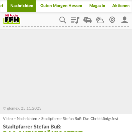
et
Nachrichten
Guten Morgen Hessen
Magazin
Aktionen
Playlist
Staupilot
Wetter
Webcam
Mein
© glomex, 25.11.2023
Video
>
Nachrichten
>
Stadtpfarrer Stefan Buß: Das Christkönigsfest
Stadtpfarrer Stefan Buß: