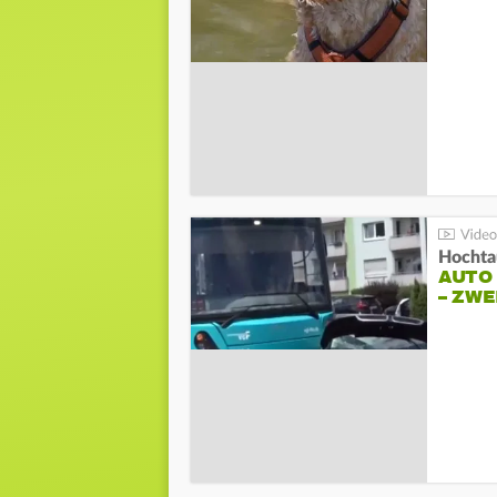
Hochta
AUTO
– ZW