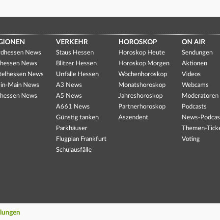
GIONEN
VERKEHR
HOROSKOP
ON AIR
dhessen News
Staus Hessen
Horoskop Heute
Sendungen
hessen News
Blitzer Hessen
Horoskop Morgen
Aktionen
telhessen News
Unfälle Hessen
Wochenhoroskop
Videos
in-Main News
A3 News
Monatshoroskop
Webcams
hessen News
A5 News
Jahreshoroskop
Moderatoren
A661 News
Partnerhoroskop
Podcasts
Günstig tanken
Aszendent
News-Podcas
Parkhäuser
Themen-Tick
Flugplan Frankfurt
Voting
Schulausfälle
llungen