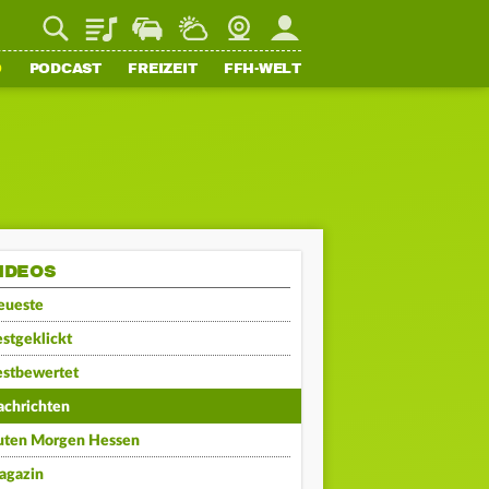
Playlist
Staupilot
Wetter
Webcam
Mein FFH
O
PODCAST
FREIZEIT
FFH-WELT
IDEOS
eueste
stgeklickt
estbewertet
achrichten
uten Morgen Hessen
agazin