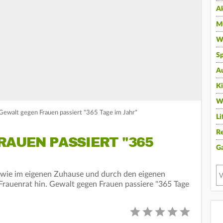
A
Mu
Wi
Sp
A
K
W
Gewalt gegen Frauen passiert "365 Tage im Jahr"
Li
Re
RAUEN PASSIERT "365
G
 wie im eigenen Zuhause und durch den eigenen
Frauenrat hin. Gewalt gegen Frauen passiere "365 Tage