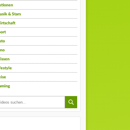
ktionen
sik & Stars
rtschaft
ort
uto
ino
issen
festyle
ise
aming