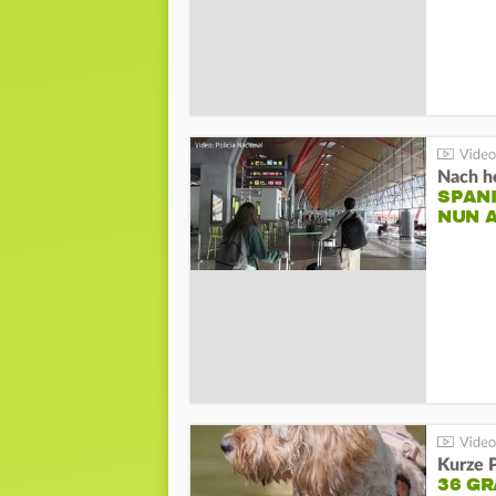
Nach he
SPAN
NUN 
Kurze P
36 G