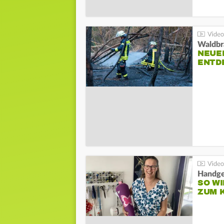
Waldbr
NEUE
ENTD
Handge
SO WI
ZUM 