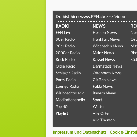
Du bist hier:
www.FFH.de
>>>
Video
RADIO
NEWS
RE
FFH Live
Hessen News
Nor
80er Radio
Frankfurt News
Ost
90er Radio
Wiesbaden News
Mit
2000er Radio
Mainz News
Rhe
Rock Radio
Kassel News
Süd
Oldie Radio
Darmstadt News
Schlager Radio
Offenbach News
Party Radio
Gießen News
Lounge Radio
Fulda News
Weihnachtsradio
Bayern News
Meditationsradio
Sport
Top 40
Wetter
Playlist
Alle Orte
Alle Themen
Impressum und Datenschutz
Cookie-Einste