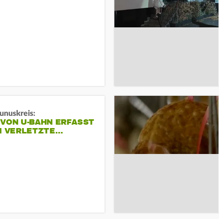
unuskreis:
 VON U-BAHN ERFASST
EI VERLETZTE…