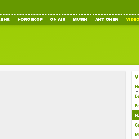
KEHR
HOROSKOP
ON AIR
MUSIK
AKTIONEN
VIDE
V
N
Be
B
N
G
M