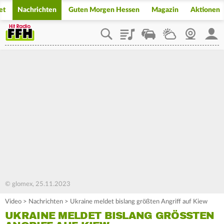
et
Nachrichten
Guten Morgen Hessen
Magazin
Aktionen
Playlist
Staupilot
Wetter
Webcam
Mein
© glomex, 25.11.2023
Video
>
Nachrichten
>
Ukraine meldet bislang größten Angriff auf Kiew
UKRAINE MELDET BISLANG GRÖSSTEN A