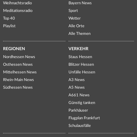
Weihnachtsradio
Bayern News
Meditationsradio
Sport
Top 40
Wetter
Playlist
Alle Orte
Alle Themen
REGIONEN
VERKEHR
Nordhessen News
Staus Hessen
Osthessen News
Blitzer Hessen
Mittelhessen News
Unfälle Hessen
Rhein-Main News
A3 News
Südhessen News
A5 News
A661 News
Günstig tanken
Parkhäuser
Flugplan Frankfurt
Schulausfälle