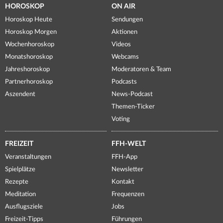
HOROSKOP
ON AIR
Horoskop Heute
Sendungen
Horoskop Morgen
Aktionen
Wochenhoroskop
Videos
Monatshoroskop
Webcams
Jahreshoroskop
Moderatoren & Team
Partnerhoroskop
Podcasts
Aszendent
News-Podcast
Themen-Ticker
Voting
FREIZEIT
FFH-WELT
Veranstaltungen
FFH-App
Spielplätze
Newsletter
Rezepte
Kontakt
Meditation
Frequenzen
Ausflugsziele
Jobs
Freizeit-Tipps
Führungen