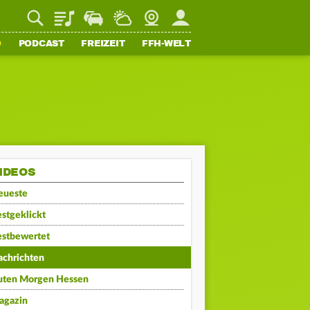
Playlist
Staupilot
Wetter
Webcam
Mein FFH
O
PODCAST
FREIZEIT
FFH-WELT
IDEOS
eueste
stgeklickt
estbewertet
achrichten
uten Morgen Hessen
agazin