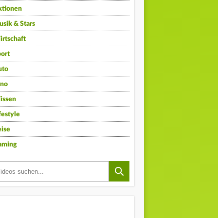
ktionen
sik & Stars
rtschaft
ort
uto
ino
issen
festyle
ise
aming