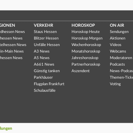
GIONEN
VERKEHR
HOROSKOP
ON AIR
dhessen News
Staus Hessen
Horoskop Heute
Sendungen
hessen News
Blitzer Hessen
Horoskop Morgen
Aktionen
telhessen News
Unfälle Hessen
Wochenhoroskop
Videos
in-Main News
A3 News
Monatshoroskop
Webcams
hessen News
A5 News
Jahreshoroskop
Moderatoren
A661 News
Partnerhoroskop
Podcasts
Günstig tanken
Aszendent
News-Podcas
Parkhäuser
Themen-Tick
Flugplan Frankfurt
Voting
Schulausfälle
llungen