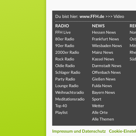
Du bist hier:
www.FFH.de
>>>
Video
RADIO
NEWS
RE
FFH Live
Hessen News
Nor
80er Radio
Frankfurt News
Ost
90er Radio
Wiesbaden News
Mit
2000er Radio
Mainz News
Rhe
Rock Radio
Kassel News
Süd
Oldie Radio
Darmstadt News
Schlager Radio
Offenbach News
Party Radio
Gießen News
Lounge Radio
Fulda News
Weihnachtsradio
Bayern News
Meditationsradio
Sport
Top 40
Wetter
Playlist
Alle Orte
Alle Themen
Impressum und Datenschutz
Cookie-Einste