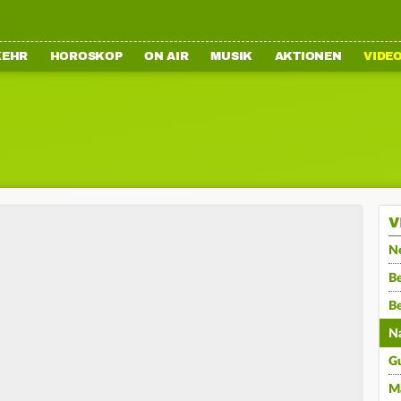
KEHR
HOROSKOP
ON AIR
MUSIK
AKTIONEN
VIDE
V
N
Be
B
N
G
M