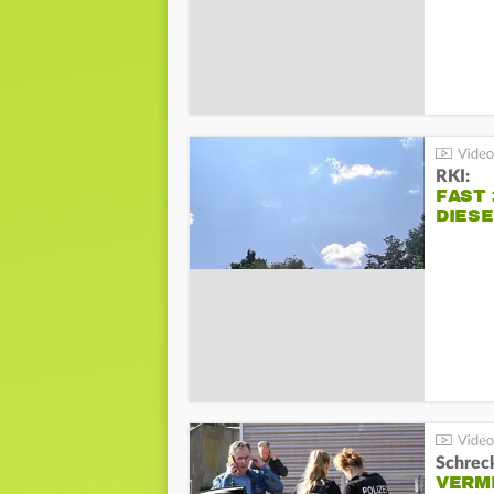
RKI:
FAST 
DIES
Schreck
VERM