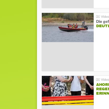
Die gef
DEUT
AHOR
REGE
ERIN
BEIM 