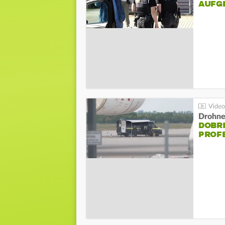
AUFG
Drohnen
DOBR
PROF