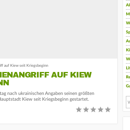
A
Mu
Wi
Sp
A
K
W
f auf Kiew seit Kriegsbeginn
Li
NANGRIFF AUF KIEW S
Re
N
G
tag nach ukrainischen Angaben seinen größten
Hauptstadt Kiew seit Kriegsbeginn gestartet.