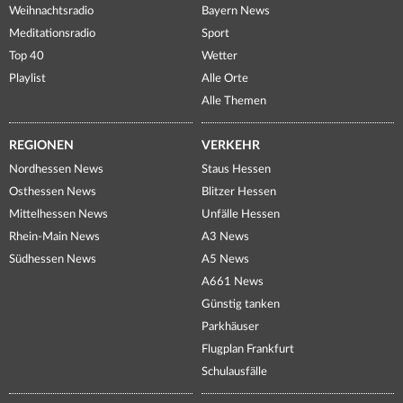
Weihnachtsradio
Bayern News
Meditationsradio
Sport
Top 40
Wetter
Playlist
Alle Orte
Alle Themen
REGIONEN
VERKEHR
Nordhessen News
Staus Hessen
Osthessen News
Blitzer Hessen
Mittelhessen News
Unfälle Hessen
Rhein-Main News
A3 News
Südhessen News
A5 News
A661 News
Günstig tanken
Parkhäuser
Flugplan Frankfurt
Schulausfälle