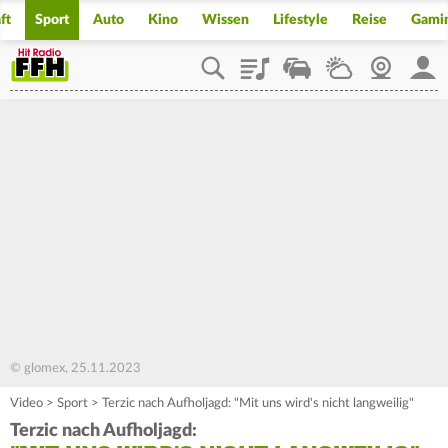
ft
Sport
Auto
Kino
Wissen
Lifestyle
Reise
Gami
Playlist
Staupilot
Wetter
Webcam
Mein
© glomex, 25.11.2023
Video
>
Sport
>
Terzic nach Aufholjagd: "Mit uns wird's nicht langweilig"
Terzic nach Aufholjagd: