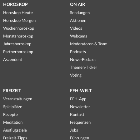
HOROSKOP
ON AIR
Horoskop Heute
Sendungen
Horoskop Morgen
Aktionen
Wochenhoroskop
Videos
Monatshoroskop
Webcams
Jahreshoroskop
Moderatoren & Team
Partnerhoroskop
Podcasts
Aszendent
News-Podcast
Themen-Ticker
Voting
FREIZEIT
FFH-WELT
Veranstaltungen
FFH-App
Spielplätze
Newsletter
Rezepte
Kontakt
Meditation
Frequenzen
Ausflugsziele
Jobs
Freizeit-Tipps
Führungen