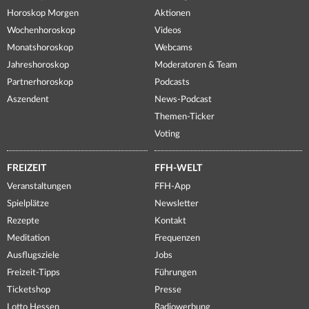
Horoskop Morgen
Aktionen
Wochenhoroskop
Videos
Monatshoroskop
Webcams
Jahreshoroskop
Moderatoren & Team
Partnerhoroskop
Podcasts
Aszendent
News-Podcast
Themen-Ticker
Voting
FREIZEIT
FFH-WELT
Veranstaltungen
FFH-App
Spielplätze
Newsletter
Rezepte
Kontakt
Meditation
Frequenzen
Ausflugsziele
Jobs
Freizeit-Tipps
Führungen
Ticketshop
Presse
Lotto Hessen
Radiowerbung