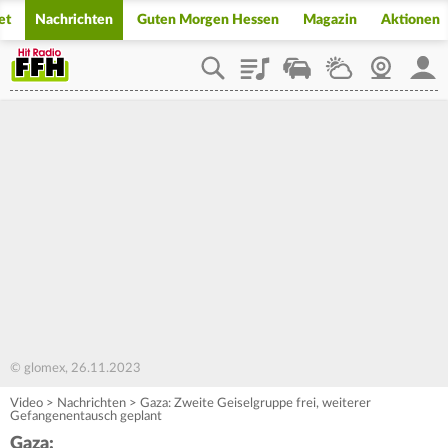
et
Nachrichten
Guten Morgen Hessen
Magazin
Aktionen
Playlist
Staupilot
Wetter
Webcam
Mein
© glomex, 26.11.2023
Video
>
Nachrichten
>
Gaza: Zweite Geiselgruppe frei, weiterer
Gefangenentausch geplant
Gaza: