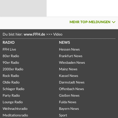
MEHR TOP-MELDUNGEN
Du bist hier:
www.FFH.de
>>>
Video
RADIO
NEWS
FFH Live
Hessen News
80er Radio
Frankfurt News
90er Radio
Wiesbaden News
2000er Radio
Mainz News
Rock Radio
Kassel News
Oldie Radio
Darmstadt News
Schlager Radio
Offenbach News
Party Radio
Gießen News
Lounge Radio
Fulda News
Weihnachtsradio
Bayern News
Meditationsradio
Sport