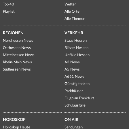
Top 40
Wetter
Playlist
Alle Orte
Alle Themen
REGIONEN
VERKEHR
Nordhessen News
Staus Hessen
Osthessen News
Blitzer Hessen
Mittelhessen News
Unfälle Hessen
Rhein-Main News
A3 News
Südhessen News
A5 News
A661 News
Günstig tanken
Parkhäuser
Flugplan Frankfurt
Schulausfälle
HOROSKOP
ON AIR
Horoskop Heute
Sendungen