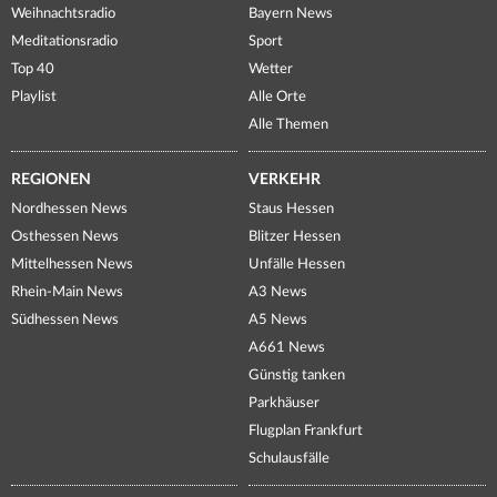
Weihnachtsradio
Bayern News
Meditationsradio
Sport
Top 40
Wetter
Playlist
Alle Orte
Alle Themen
REGIONEN
VERKEHR
Nordhessen News
Staus Hessen
Osthessen News
Blitzer Hessen
Mittelhessen News
Unfälle Hessen
Rhein-Main News
A3 News
Südhessen News
A5 News
A661 News
Günstig tanken
Parkhäuser
Flugplan Frankfurt
Schulausfälle