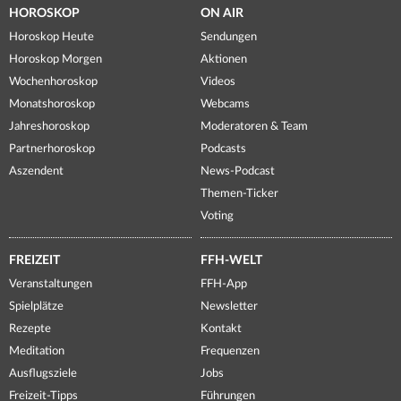
HOROSKOP
ON AIR
Horoskop Heute
Sendungen
Horoskop Morgen
Aktionen
Wochenhoroskop
Videos
Monatshoroskop
Webcams
Jahreshoroskop
Moderatoren & Team
Partnerhoroskop
Podcasts
Aszendent
News-Podcast
Themen-Ticker
Voting
FREIZEIT
FFH-WELT
Veranstaltungen
FFH-App
Spielplätze
Newsletter
Rezepte
Kontakt
Meditation
Frequenzen
Ausflugsziele
Jobs
Freizeit-Tipps
Führungen