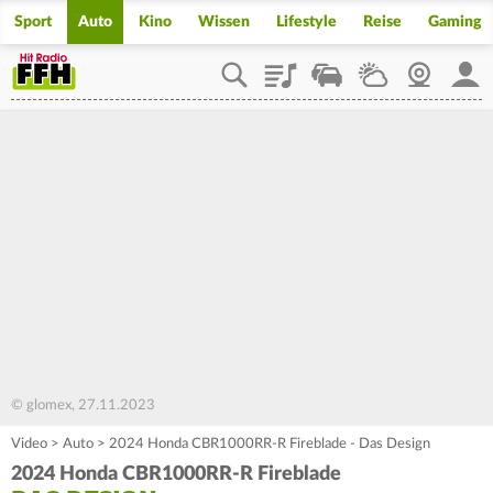
Sport
Auto
Kino
Wissen
Lifestyle
Reise
Gaming
Playlist
Staupilot
Wetter
Webcam
Mein
© glomex, 27.11.2023
Video
>
Auto
>
2024 Honda CBR1000RR-R Fireblade - Das Design
2024 Honda CBR1000RR-R Fireblade