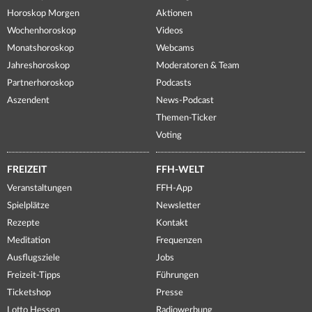
Horoskop Morgen
Aktionen
Wochenhoroskop
Videos
Monatshoroskop
Webcams
Jahreshoroskop
Moderatoren & Team
Partnerhoroskop
Podcasts
Aszendent
News-Podcast
Themen-Ticker
Voting
FREIZEIT
FFH-WELT
Veranstaltungen
FFH-App
Spielplätze
Newsletter
Rezepte
Kontakt
Meditation
Frequenzen
Ausflugsziele
Jobs
Freizeit-Tipps
Führungen
Ticketshop
Presse
Lotto Hessen
Radiowerbung