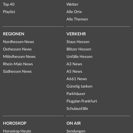
Top 40
Wetter
Playlist
Alle Orte
Alle Themen
REGIONEN
VERKEHR
Nordhessen News
Staus Hessen
Osthessen News
Blitzer Hessen
Mittelhessen News
Unfälle Hessen
Rhein-Main News
A3 News
Südhessen News
A5 News
A661 News
Günstig tanken
Parkhäuser
Flugplan Frankfurt
Schulausfälle
HOROSKOP
ON AIR
Horoskop Heute
Sendungen