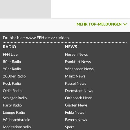
MEHR TOP-MELDUNGEN
Du bist hier:
www.FFH.de
>>>
Video
RADIO
NEWS
FFH Live
Hessen News
80er Radio
Frankfurt News
90er Radio
Wiesbaden News
2000er Radio
Mainz News
Rock Radio
Kassel News
Oldie Radio
Darmstadt News
Schlager Radio
Offenbach News
Party Radio
Gießen News
Lounge Radio
Fulda News
Weihnachtsradio
Bayern News
Meditationsradio
Sport