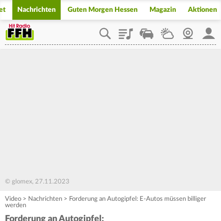
et
Nachrichten
Guten Morgen Hessen
Magazin
Aktionen
Playlist
Staupilot
Wetter
Webcam
Mein
© glomex, 27.11.2023
Video
>
Nachrichten
>
Forderung an Autogipfel: E-Autos müssen billiger
werden
Forderung an Autogipfel: