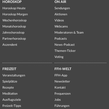
HOROSKOP
ON AIR
Horoskop Heute
Sendungen
Horoskop Morgen
Aktionen
Wochenhoroskop
Videos
Monatshoroskop
Webcams
Jahreshoroskop
Moderatoren & Team
Partnerhoroskop
Podcasts
Aszendent
News-Podcast
Themen-Ticker
Voting
FREIZEIT
FFH-WELT
Veranstaltungen
FFH-App
Spielplätze
Newsletter
Rezepte
Kontakt
Meditation
Frequenzen
Ausflugsziele
Jobs
Freizeit-Tipps
Führungen