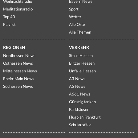
Weihnachtsradio
Bayern News
Meditationsradio
Sport
Top 40
Wetter
Playlist
Alle Orte
Alle Themen
REGIONEN
VERKEHR
Nordhessen News
Staus Hessen
Osthessen News
Blitzer Hessen
Mittelhessen News
Unfälle Hessen
Rhein-Main News
A3 News
Südhessen News
A5 News
A661 News
Günstig tanken
Parkhäuser
Flugplan Frankfurt
Schulausfälle