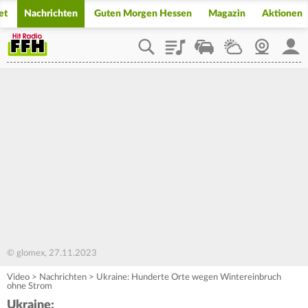
et
Nachrichten
Guten Morgen Hessen
Magazin
Aktionen
Playlist
Staupilot
Wetter
Webcam
Mein
© glomex, 27.11.2023
Video
>
Nachrichten
>
Ukraine: Hunderte Orte wegen Wintereinbruch
ohne Strom
Ukraine: