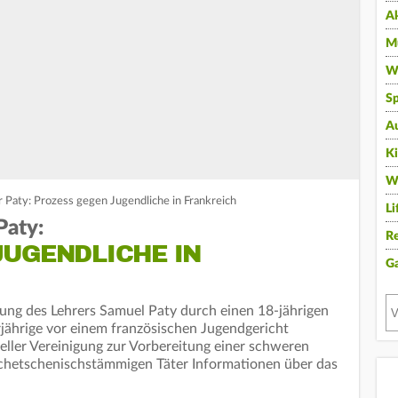
A
Mu
Wi
Sp
A
K
W
Paty: Prozess gegen Jugendliche in Frankreich
Li
Paty:
Re
JUGENDLICHE IN
G
ng des Lehrers Samuel Paty durch einen 18-jährigen
jährige vor einem französischen Jugendgericht
eller Vereinigung zur Vorbereitung einer schweren
schetschenischstämmigen Täter Informationen über das