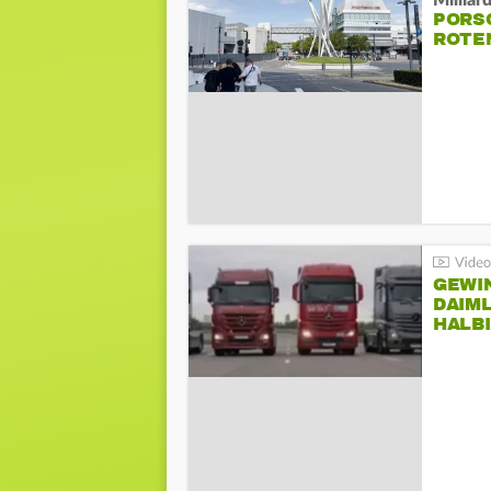
Millia
PORSC
ROTE
GEWI
DAIM
HALB