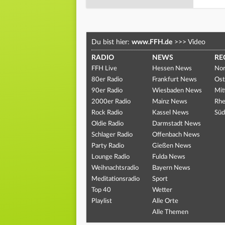
Du bist hier:
www.FFH.de
>>>
Video
RADIO
NEWS
RE
FFH Live
Hessen News
Nor
80er Radio
Frankfurt News
Ost
90er Radio
Wiesbaden News
Mit
2000er Radio
Mainz News
Rhe
Rock Radio
Kassel News
Süd
Oldie Radio
Darmstadt News
Schlager Radio
Offenbach News
Party Radio
Gießen News
Lounge Radio
Fulda News
Weihnachtsradio
Bayern News
Meditationsradio
Sport
Top 40
Wetter
Playlist
Alle Orte
Alle Themen