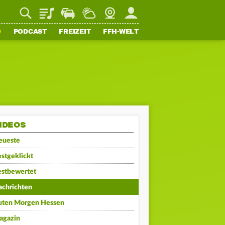
Playlist
Staupilot
Wetter
Webcam
Mein FFH
O
PODCAST
FREIZEIT
FFH-WELT
IDEOS
eueste
stgeklickt
estbewertet
achrichten
uten Morgen Hessen
agazin