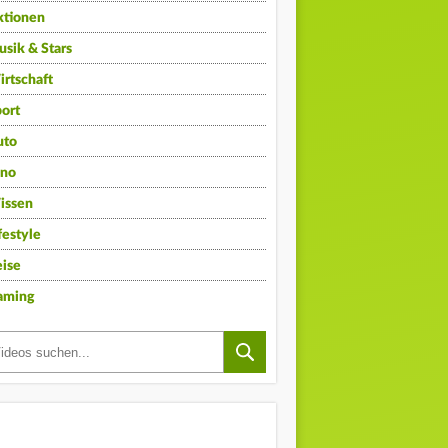
ktionen
sik & Stars
rtschaft
ort
uto
ino
issen
festyle
ise
aming