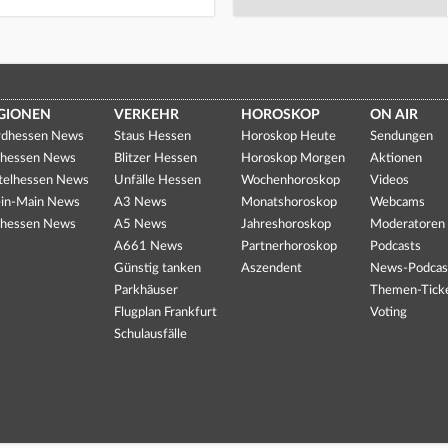
GIONEN
VERKEHR
HOROSKOP
ON AIR
dhessen News
Staus Hessen
Horoskop Heute
Sendungen
hessen News
Blitzer Hessen
Horoskop Morgen
Aktionen
telhessen News
Unfälle Hessen
Wochenhoroskop
Videos
in-Main News
A3 News
Monatshoroskop
Webcams
hessen News
A5 News
Jahreshoroskop
Moderatoren
A661 News
Partnerhoroskop
Podcasts
Günstig tanken
Aszendent
News-Podcas
Parkhäuser
Themen-Tick
Flugplan Frankfurt
Voting
Schulausfälle