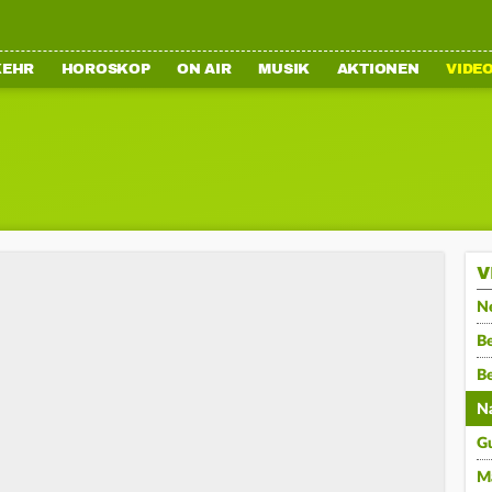
KEHR
HOROSKOP
ON AIR
MUSIK
AKTIONEN
VIDE
V
N
Be
B
N
G
M