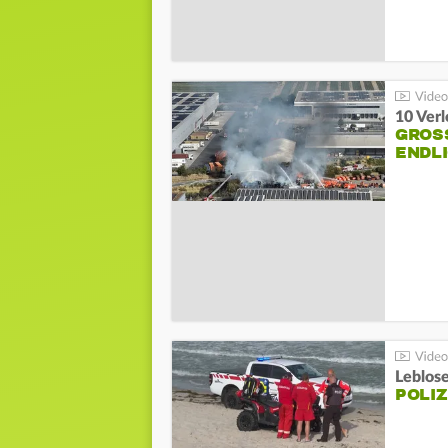
10 Ver
GROSS
NDLI
Leblos
POLIZ