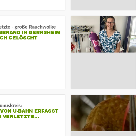
letzte - große Rauchwolke
BRAND IN GERNSHEIM E
CH GELÖSCHT
unuskreis:
 VON U-BAHN ERFASST
EI VERLETZTE…