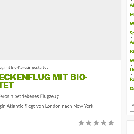
A
Mu
Wi
Sp
A
K
W
ug mit Bio-Kerosin gestartet
Li
ECKENFLUG MIT BIO-
Re
TET
G
Kerosin betriebenes Flugzeug
gin Atlantic fliegt von London nach New York,