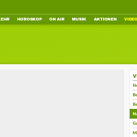
KEHR
HOROSKOP
ON AIR
MUSIK
AKTIONEN
VIDE
V
N
Be
B
N
G
M