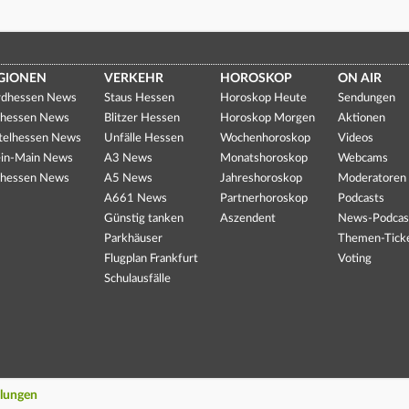
GIONEN
VERKEHR
HOROSKOP
ON AIR
dhessen News
Staus Hessen
Horoskop Heute
Sendungen
hessen News
Blitzer Hessen
Horoskop Morgen
Aktionen
telhessen News
Unfälle Hessen
Wochenhoroskop
Videos
in-Main News
A3 News
Monatshoroskop
Webcams
hessen News
A5 News
Jahreshoroskop
Moderatoren
A661 News
Partnerhoroskop
Podcasts
Günstig tanken
Aszendent
News-Podcas
Parkhäuser
Themen-Tick
Flugplan Frankfurt
Voting
Schulausfälle
llungen