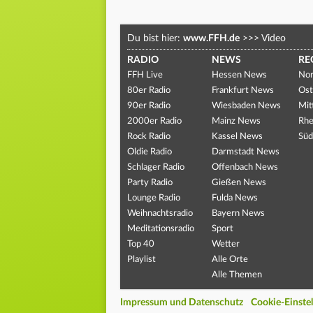
Du bist hier:
www.FFH.de
>>>
Video
RADIO
NEWS
RE
FFH Live
Hessen News
Nor
80er Radio
Frankfurt News
Ost
90er Radio
Wiesbaden News
Mit
2000er Radio
Mainz News
Rhe
Rock Radio
Kassel News
Süd
Oldie Radio
Darmstadt News
Schlager Radio
Offenbach News
Party Radio
Gießen News
Lounge Radio
Fulda News
Weihnachtsradio
Bayern News
Meditationsradio
Sport
Top 40
Wetter
Playlist
Alle Orte
Alle Themen
Impressum und Datenschutz
Cookie-Einste