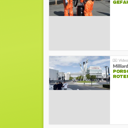
GEFA
Millia
PORSC
ROTE