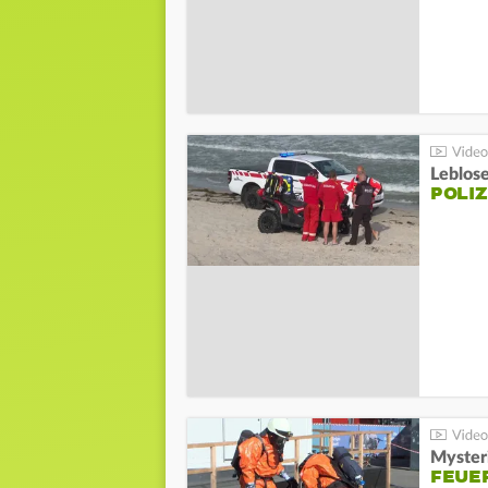
Leblos
POLIZ
Mysteri
FEUE