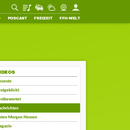
Playlist
Staupilot
Wetter
Webcam
Mein FFH
O
PODCAST
FREIZEIT
FFH-WELT
IDEOS
eueste
stgeklickt
estbewertet
achrichten
uten Morgen Hessen
agazin