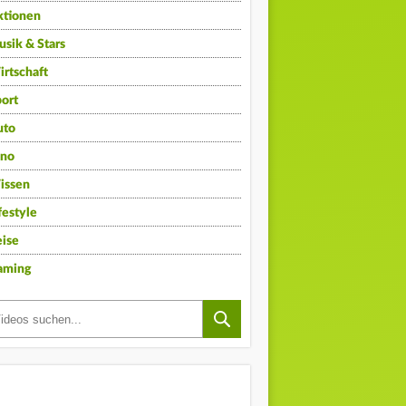
ktionen
sik & Stars
rtschaft
ort
uto
ino
issen
festyle
ise
aming