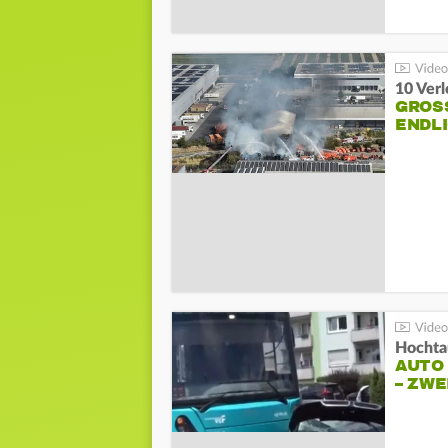
10 Ver
GROSS
NDLI
Hochta
AUTO
– ZW