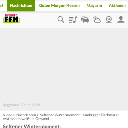
et
Nachrichten
Guten Morgen Hessen
Magazin
Aktionen
Playlist
Staupilot
Wetter
Webcam
Mein
© glomex, 29.11.2023
Video
>
Nachrichten
>
Seltener Wintermoment: Hamburger Fischmarkt
erstrahlt in weißem Gewand
Seltener Wintermoment: