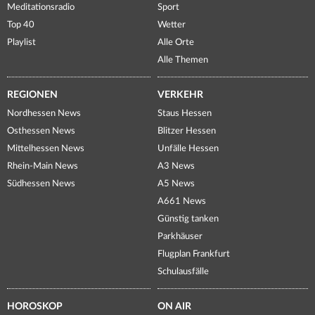
Meditationsradio
Sport
Top 40
Wetter
Playlist
Alle Orte
Alle Themen
REGIONEN
VERKEHR
Nordhessen News
Staus Hessen
Osthessen News
Blitzer Hessen
Mittelhessen News
Unfälle Hessen
Rhein-Main News
A3 News
Südhessen News
A5 News
A661 News
Günstig tanken
Parkhäuser
Flugplan Frankfurt
Schulausfälle
HOROSKOP
ON AIR