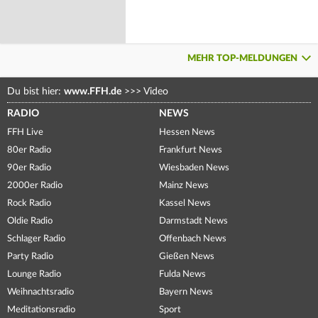
MEHR TOP-MELDUNGEN
Du bist hier:
www.FFH.de
>>>
Video
RADIO
NEWS
FFH Live
Hessen News
80er Radio
Frankfurt News
90er Radio
Wiesbaden News
2000er Radio
Mainz News
Rock Radio
Kassel News
Oldie Radio
Darmstadt News
Schlager Radio
Offenbach News
Party Radio
Gießen News
Lounge Radio
Fulda News
Weihnachtsradio
Bayern News
Meditationsradio
Sport