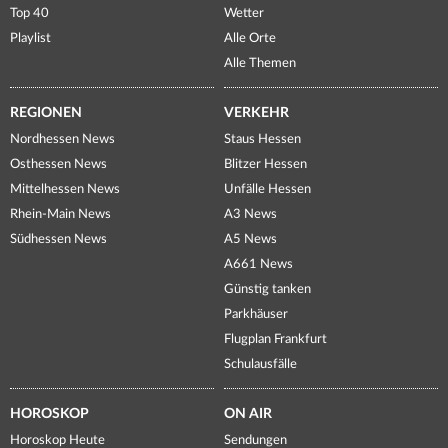
Top 40
Wetter
Playlist
Alle Orte
Alle Themen
REGIONEN
VERKEHR
Nordhessen News
Staus Hessen
Osthessen News
Blitzer Hessen
Mittelhessen News
Unfälle Hessen
Rhein-Main News
A3 News
Südhessen News
A5 News
A661 News
Günstig tanken
Parkhäuser
Flugplan Frankfurt
Schulausfälle
HOROSKOP
ON AIR
Horoskop Heute
Sendungen