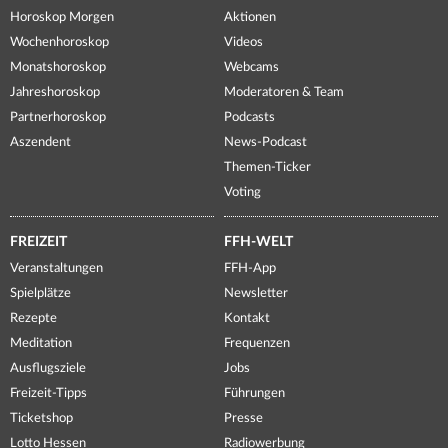
Horoskop Morgen
Aktionen
Wochenhoroskop
Videos
Monatshoroskop
Webcams
Jahreshoroskop
Moderatoren & Team
Partnerhoroskop
Podcasts
Aszendent
News-Podcast
Themen-Ticker
Voting
FREIZEIT
FFH-WELT
Veranstaltungen
FFH-App
Spielplätze
Newsletter
Rezepte
Kontakt
Meditation
Frequenzen
Ausflugsziele
Jobs
Freizeit-Tipps
Führungen
Ticketshop
Presse
Lotto Hessen
Radiowerbung