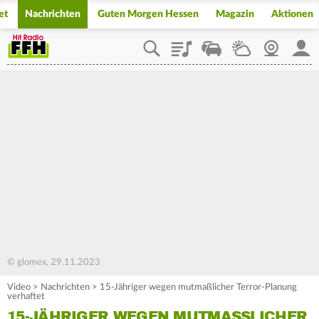
et
Nachrichten
Guten Morgen Hessen
Magazin
Aktionen
Playlist
Staupilot
Wetter
Webcam
Mein
© glomex, 29.11.2023
Video
>
Nachrichten
>
15-Jähriger wegen mutmaßlicher Terror-Planung
verhaftet
15-JÄHRIGER WEGEN MUTMASSLICHER T