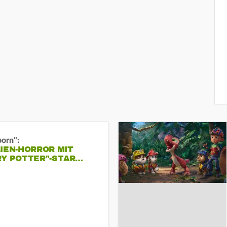
born":
IEN-HORROR MIT
RY POTTER"-STAR…