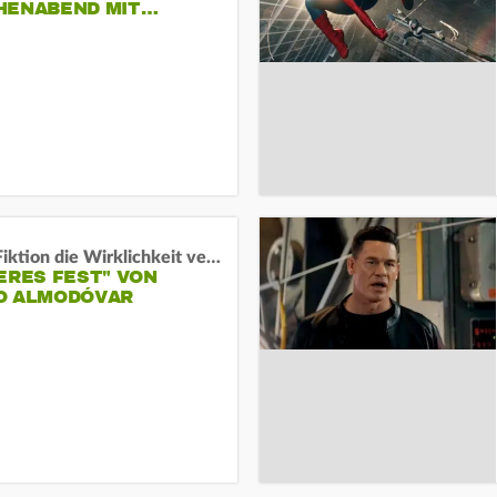
HENABEND MIT…
Wenn Fiktion die Wirklichkeit verschiebt:
ERES FEST" VON
O ALMODÓVAR