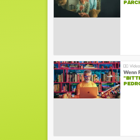
PÄRC
"BITT
PEDR