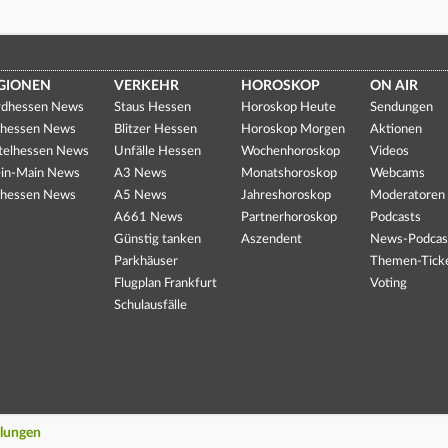
GIONEN
VERKEHR
HOROSKOP
ON AIR
dhessen News
Staus Hessen
Horoskop Heute
Sendungen
hessen News
Blitzer Hessen
Horoskop Morgen
Aktionen
telhessen News
Unfälle Hessen
Wochenhoroskop
Videos
in-Main News
A3 News
Monatshoroskop
Webcams
hessen News
A5 News
Jahreshoroskop
Moderatoren
A661 News
Partnerhoroskop
Podcasts
Günstig tanken
Aszendent
News-Podcas
Parkhäuser
Themen-Tick
Flugplan Frankfurt
Voting
Schulausfälle
llungen