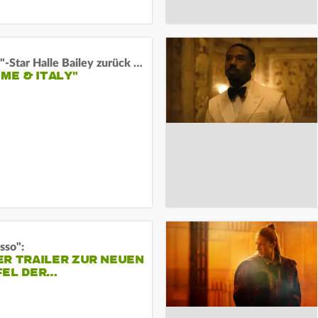
"Arielle"-Star Halle Bailey zurück auf der Leinwand:
 ME & ITALY"
sso":
ER TRAILER ZUR NEUEN
FEL DER…