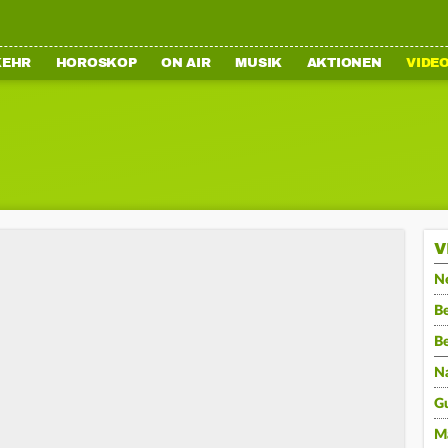
KEHR
HOROSKOP
ON AIR
MUSIK
AKTIONEN
VIDE
V
N
Be
B
N
G
M