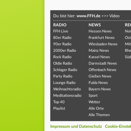
Du bist hier:
www.FFH.de
>>>
Video
RADIO
NEWS
RE
FFH Live
Hessen News
Nor
80er Radio
Frankfurt News
Ost
90er Radio
Wiesbaden News
Mit
2000er Radio
Mainz News
Rhe
Rock Radio
Kassel News
Süd
Oldie Radio
Darmstadt News
Schlager Radio
Offenbach News
Party Radio
Gießen News
Lounge Radio
Fulda News
Weihnachtsradio
Bayern News
Meditationsradio
Sport
Top 40
Wetter
Playlist
Alle Orte
Alle Themen
Impressum und Datenschutz
Cookie-Einste