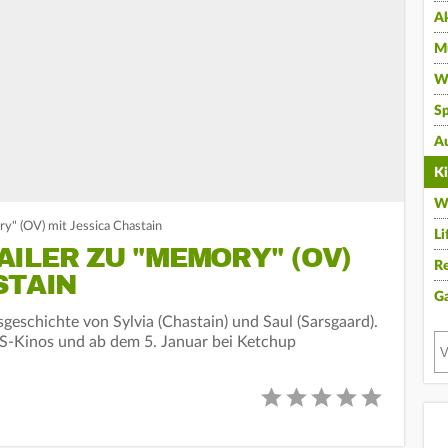
A
Mu
Wi
Sp
A
K
W
y" (OV) mit Jessica Chastain
Li
ILER ZU "MEMORY" (OV)
Re
STAIN
G
geschichte von Sylvia (Chastain) und Saul (Sarsgaard).
S-Kinos und ab dem 5. Januar bei Ketchup