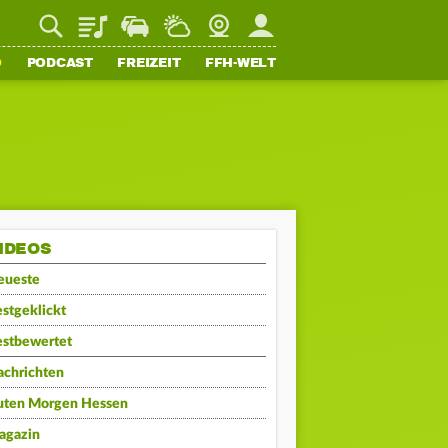
Playlist
Staupilot
Wetter
Webcam
Mein FFH
O
PODCAST
FREIZEIT
FFH-WELT
IDEOS
eueste
stgeklickt
estbewertet
achrichten
uten Morgen Hessen
agazin