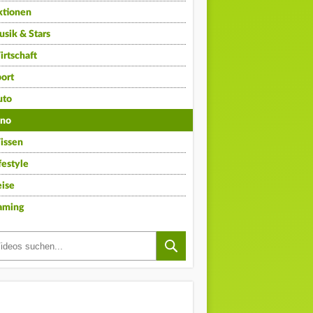
ktionen
sik & Stars
rtschaft
ort
uto
ino
issen
festyle
ise
aming