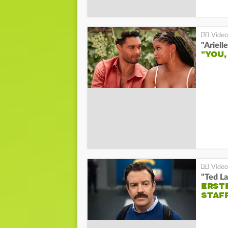
"YOU,
"Ted La
ERST
STAF