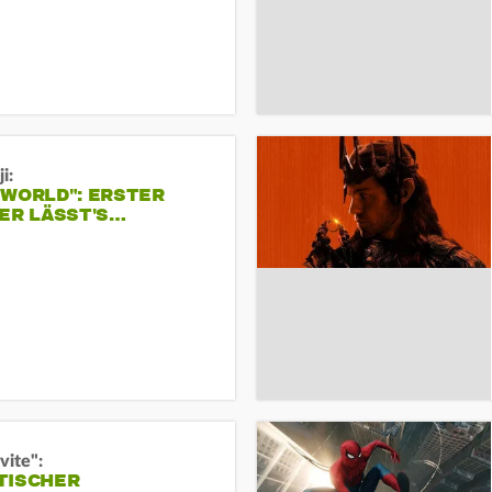
i:
 WORLD": ERSTER
ER LÄSST'S…
vite":
TISCHER