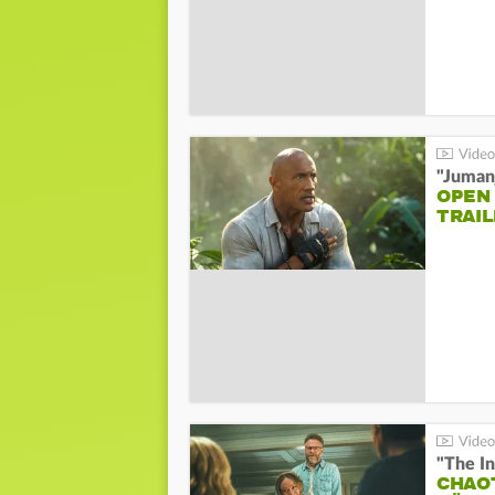
"Jumanj
OPEN
TRAIL
"The In
CHAO