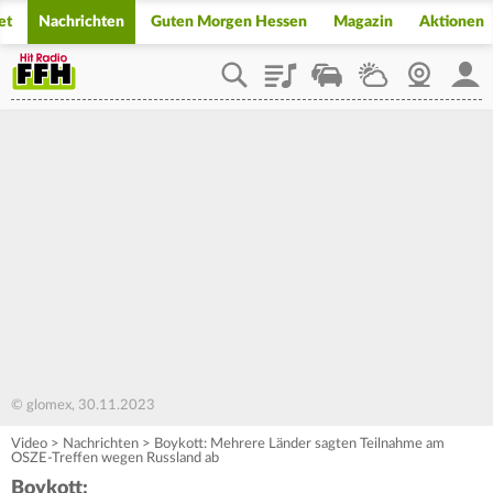
et
Nachrichten
Guten Morgen Hessen
Magazin
Aktionen
Playlist
Staupilot
Wetter
Webcam
Mein
© glomex, 30.11.2023
Video
>
Nachrichten
>
Boykott: Mehrere Länder sagten Teilnahme am
OSZE-Treffen wegen Russland ab
Boykott: