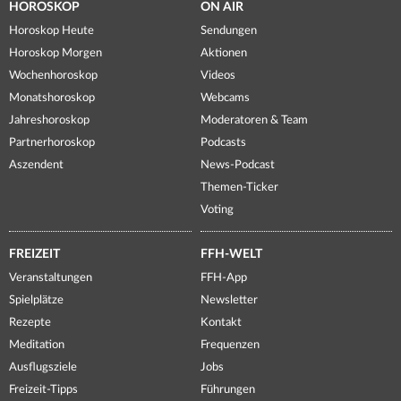
HOROSKOP
ON AIR
Horoskop Heute
Sendungen
Horoskop Morgen
Aktionen
Wochenhoroskop
Videos
Monatshoroskop
Webcams
Jahreshoroskop
Moderatoren & Team
Partnerhoroskop
Podcasts
Aszendent
News-Podcast
Themen-Ticker
Voting
FREIZEIT
FFH-WELT
Veranstaltungen
FFH-App
Spielplätze
Newsletter
Rezepte
Kontakt
Meditation
Frequenzen
Ausflugsziele
Jobs
Freizeit-Tipps
Führungen