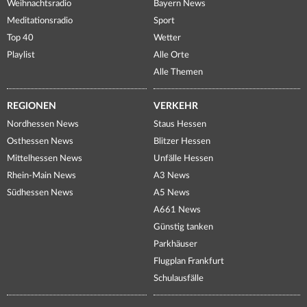
Weihnachtsradio
Bayern News
Meditationsradio
Sport
Top 40
Wetter
Playlist
Alle Orte
Alle Themen
REGIONEN
VERKEHR
Nordhessen News
Staus Hessen
Osthessen News
Blitzer Hessen
Mittelhessen News
Unfälle Hessen
Rhein-Main News
A3 News
Südhessen News
A5 News
A661 News
Günstig tanken
Parkhäuser
Flugplan Frankfurt
Schulausfälle