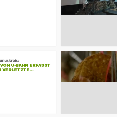
unuskreis:
 VON U-BAHN ERFASST
EI VERLETZTE…