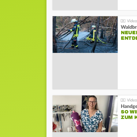
Waldbr
NEUE
ENTD
Handge
SO WI
ZUM 