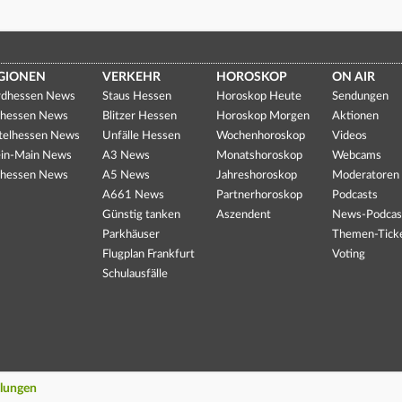
GIONEN
VERKEHR
HOROSKOP
ON AIR
dhessen News
Staus Hessen
Horoskop Heute
Sendungen
hessen News
Blitzer Hessen
Horoskop Morgen
Aktionen
telhessen News
Unfälle Hessen
Wochenhoroskop
Videos
in-Main News
A3 News
Monatshoroskop
Webcams
hessen News
A5 News
Jahreshoroskop
Moderatoren
A661 News
Partnerhoroskop
Podcasts
Günstig tanken
Aszendent
News-Podcas
Parkhäuser
Themen-Tick
Flugplan Frankfurt
Voting
Schulausfälle
llungen