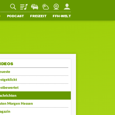
Playlist
Staupilot
Wetter
Webcam
Mein FFH
O
PODCAST
FREIZEIT
FFH-WELT
IDEOS
eueste
stgeklickt
estbewertet
achrichten
uten Morgen Hessen
agazin