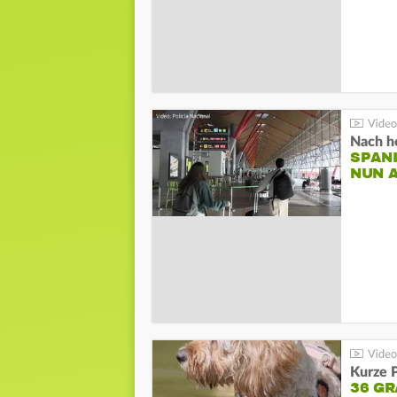
Nach he
SPAN
NUN 
Kurze P
36 G