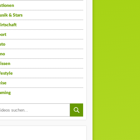
ktionen
sik & Stars
rtschaft
ort
uto
ino
issen
festyle
ise
aming