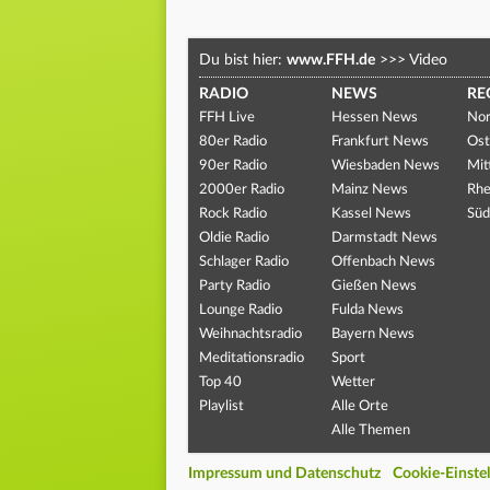
Du bist hier:
www.FFH.de
>>>
Video
RADIO
NEWS
RE
FFH Live
Hessen News
Nor
80er Radio
Frankfurt News
Ost
90er Radio
Wiesbaden News
Mit
2000er Radio
Mainz News
Rhe
Rock Radio
Kassel News
Süd
Oldie Radio
Darmstadt News
Schlager Radio
Offenbach News
Party Radio
Gießen News
Lounge Radio
Fulda News
Weihnachtsradio
Bayern News
Meditationsradio
Sport
Top 40
Wetter
Playlist
Alle Orte
Alle Themen
Impressum und Datenschutz
Cookie-Einste