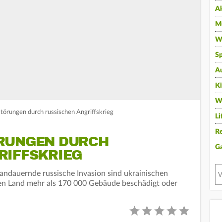
A
Mu
Wi
Sp
A
K
W
törungen durch russischen Angriffskrieg
Li
Re
RUNGEN DURCH
G
RIFFSKRIEG
andauernde russische Invasion sind ukrainischen
en Land mehr als 170 000 Gebäude beschädigt oder