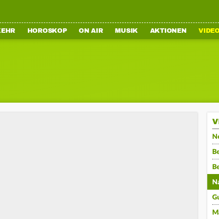
KEHR
HOROSKOP
ON AIR
MUSIK
AKTIONEN
VIDE
V
N
Be
B
N
G
M