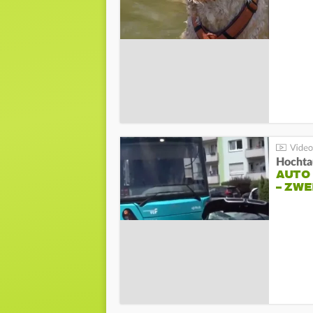
Hochta
AUTO
– ZW