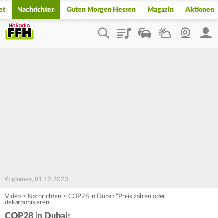
et
Nachrichten
Guten Morgen Hessen
Magazin
Aktionen
Playlist
Staupilot
Wetter
Webcam
Mein
© glomex, 01.12.2023
Video
>
Nachrichten
>
COP28 in Dubai: "Preis zahlen oder
dekarbonisieren"
COP28 in Dubai: