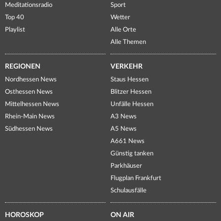
Meditationsradio
Sport
Top 40
Wetter
Playlist
Alle Orte
Alle Themen
REGIONEN
VERKEHR
Nordhessen News
Staus Hessen
Osthessen News
Blitzer Hessen
Mittelhessen News
Unfälle Hessen
Rhein-Main News
A3 News
Südhessen News
A5 News
A661 News
Günstig tanken
Parkhäuser
Flugplan Frankfurt
Schulausfälle
HOROSKOP
ON AIR