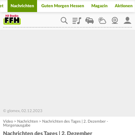
et
Nachrichten
Guten Morgen Hessen
Magazin
Aktionen
Playlist
Staupilot
Wetter
Webcam
Mein
© glomex, 02.12.2023
Video
>
Nachrichten
>
Nachrichten des Tages | 2. Dezember -
Morgenausgabe
Nachrichten des Tages | 2. Dezember