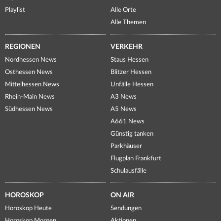
Playlist
Alle Orte
Alle Themen
REGIONEN
VERKEHR
Nordhessen News
Staus Hessen
Osthessen News
Blitzer Hessen
Mittelhessen News
Unfälle Hessen
Rhein-Main News
A3 News
Südhessen News
A5 News
A661 News
Günstig tanken
Parkhäuser
Flugplan Frankfurt
Schulausfälle
HOROSKOP
ON AIR
Horoskop Heute
Sendungen
Horoskop Morgen
Aktionen