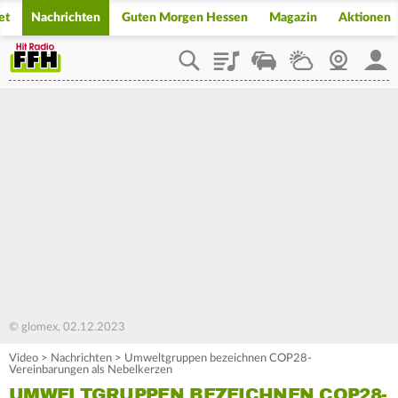
et
Nachrichten
Guten Morgen Hessen
Magazin
Aktionen
Playlist
Staupilot
Wetter
Webcam
Mein
© glomex, 02.12.2023
Video
>
Nachrichten
>
Umweltgruppen bezeichnen COP28-
Vereinbarungen als Nebelkerzen
UMWELTGRUPPEN BEZEICHNEN COP28-