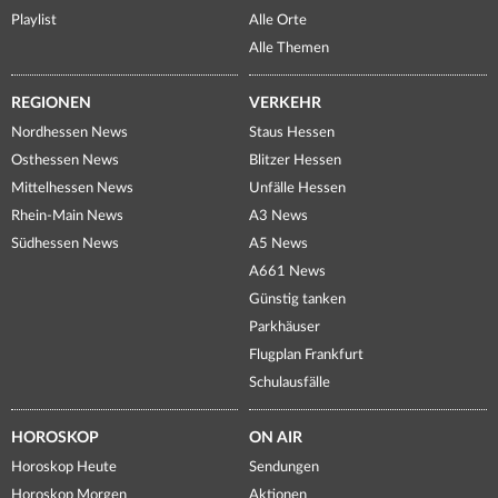
Playlist
Alle Orte
Alle Themen
REGIONEN
VERKEHR
Nordhessen News
Staus Hessen
Osthessen News
Blitzer Hessen
Mittelhessen News
Unfälle Hessen
Rhein-Main News
A3 News
Südhessen News
A5 News
A661 News
Günstig tanken
Parkhäuser
Flugplan Frankfurt
Schulausfälle
HOROSKOP
ON AIR
Horoskop Heute
Sendungen
Horoskop Morgen
Aktionen