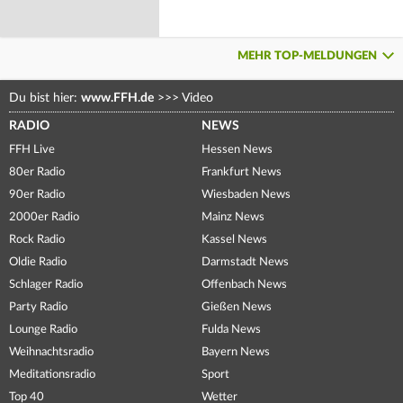
MEHR TOP-MELDUNGEN
Du bist hier:
www.FFH.de
>>>
Video
RADIO
NEWS
FFH Live
Hessen News
80er Radio
Frankfurt News
90er Radio
Wiesbaden News
2000er Radio
Mainz News
Rock Radio
Kassel News
Oldie Radio
Darmstadt News
Schlager Radio
Offenbach News
Party Radio
Gießen News
Lounge Radio
Fulda News
Weihnachtsradio
Bayern News
Meditationsradio
Sport
Top 40
Wetter