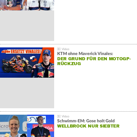
KTM ohne Maverick Vinales:
DER GRUND FÜR DEN MOTOGP-
RÜCKZUG
Schwimm-EM: Gose holt Gold
WELLBROCK NUR SIEBTER