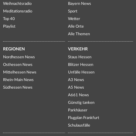
Weihnachtsradio
Bayern News
Meditationsradio
Sport
Top 40
Wetter
Playlist
Alle Orte
Alle Themen
REGIONEN
VERKEHR
Nordhessen News
Staus Hessen
Osthessen News
Blitzer Hessen
Mittelhessen News
Unfälle Hessen
Rhein-Main News
A3 News
Südhessen News
A5 News
A661 News
Günstig tanken
Parkhäuser
Flugplan Frankfurt
Schulausfälle