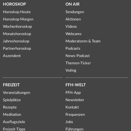
HOROSKOP
ON AIR
Horoskop Heute
Sendungen
Horoskop Morgen
Aktionen
Wochenhoroskop
Videos
Monatshoroskop
Webcams
Jahreshoroskop
Moderatoren & Team
Partnerhoroskop
Podcasts
Aszendent
News-Podcast
Themen-Ticker
Voting
FREIZEIT
FFH-WELT
Veranstaltungen
FFH-App
Spielplätze
Newsletter
Rezepte
Kontakt
Meditation
Frequenzen
Ausflugsziele
Jobs
Freizeit-Tipps
Führungen