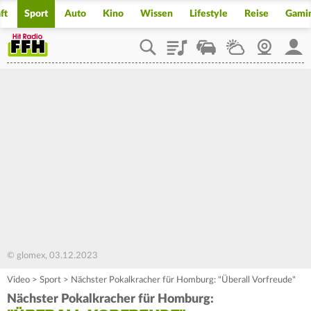
ft
Sport
Auto
Kino
Wissen
Lifestyle
Reise
Gami
Playlist
Staupilot
Wetter
Webcam
Mein
© glomex, 03.12.2023
Video
>
Sport
>
Nächster Pokalkracher für Homburg: "Überall Vorfreude"
Nächster Pokalkracher für Homburg: