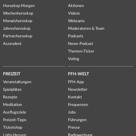
Horoskop Morgen
Aktionen
Wochenhoroskop
Videos
Monatshoroskop
Webcams
Jahreshoroskop
Moderatoren & Team
Partnerhoroskop
Podcasts
Aszendent
News-Podcast
Themen-Ticker
Voting
FREIZEIT
FFH-WELT
Veranstaltungen
FFH-App
Spielplätze
Newsletter
Rezepte
Kontakt
Meditation
Frequenzen
Ausflugsziele
Jobs
Freizeit-Tipps
Führungen
Ticketshop
Presse
Lotto Hessen
Radiowerbung