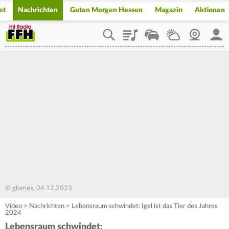
et
Nachrichten
Guten Morgen Hessen
Magazin
Aktionen
Playlist
Staupilot
Wetter
Webcam
Mein
© glomex, 04.12.2023
Video
>
Nachrichten
>
Lebensraum schwindet: Igel ist das Tier des Jahres
2024
Lebensraum schwindet: