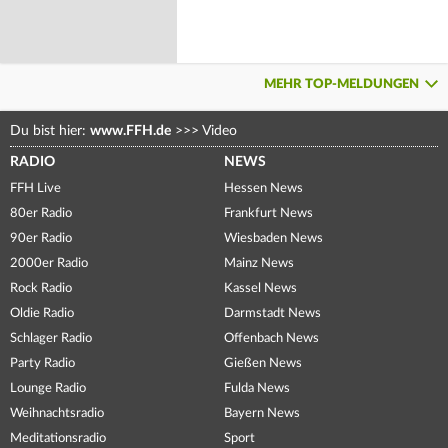
MEHR TOP-MELDUNGEN
Du bist hier:
www.FFH.de
>>>
Video
RADIO
NEWS
FFH Live
Hessen News
80er Radio
Frankfurt News
90er Radio
Wiesbaden News
2000er Radio
Mainz News
Rock Radio
Kassel News
Oldie Radio
Darmstadt News
Schlager Radio
Offenbach News
Party Radio
Gießen News
Lounge Radio
Fulda News
Weihnachtsradio
Bayern News
Meditationsradio
Sport