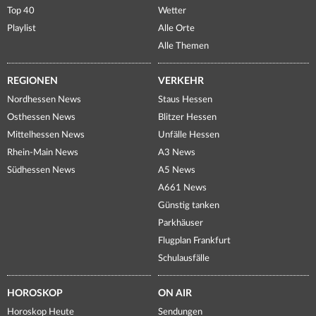
Top 40
Wetter
Playlist
Alle Orte
Alle Themen
REGIONEN
VERKEHR
Nordhessen News
Staus Hessen
Osthessen News
Blitzer Hessen
Mittelhessen News
Unfälle Hessen
Rhein-Main News
A3 News
Südhessen News
A5 News
A661 News
Günstig tanken
Parkhäuser
Flugplan Frankfurt
Schulausfälle
HOROSKOP
ON AIR
Horoskop Heute
Sendungen