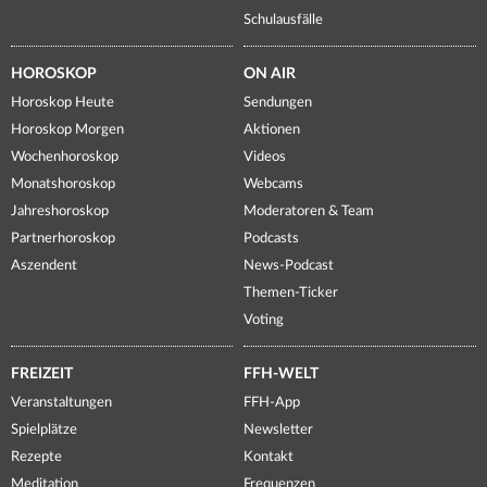
Schulausfälle
HOROSKOP
ON AIR
Horoskop Heute
Sendungen
Horoskop Morgen
Aktionen
Wochenhoroskop
Videos
Monatshoroskop
Webcams
Jahreshoroskop
Moderatoren & Team
Partnerhoroskop
Podcasts
Aszendent
News-Podcast
Themen-Ticker
Voting
FREIZEIT
FFH-WELT
Veranstaltungen
FFH-App
Spielplätze
Newsletter
Rezepte
Kontakt
Meditation
Frequenzen