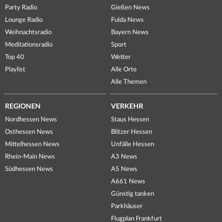
Party Radio
Gießen News
Lounge Radio
Fulda News
Weihnachtsradio
Bayern News
Meditationsradio
Sport
Top 40
Wetter
Playlist
Alle Orte
Alle Themen
REGIONEN
VERKEHR
Nordhessen News
Staus Hessen
Osthessen News
Blitzer Hessen
Mittelhessen News
Unfälle Hessen
Rhein-Main News
A3 News
Südhessen News
A5 News
A661 News
Günstig tanken
Parkhäuser
Flugplan Frankfurt