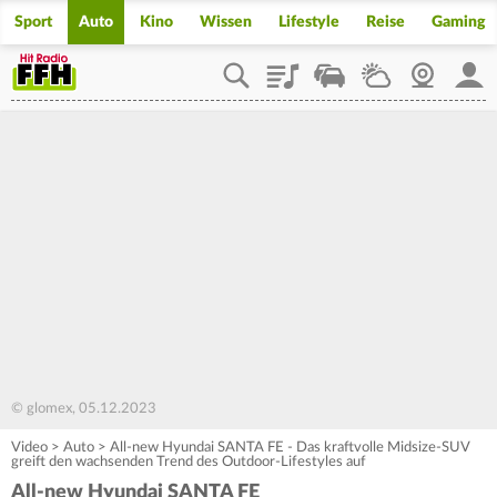
Sport
Auto
Kino
Wissen
Lifestyle
Reise
Gaming
Playlist
Staupilot
Wetter
Webcam
Mein
© glomex, 05.12.2023
Video
>
Auto
>
All-new Hyundai SANTA FE - Das kraftvolle Midsize-SUV
greift den wachsenden Trend des Outdoor-Lifestyles auf
All-new Hyundai SANTA FE