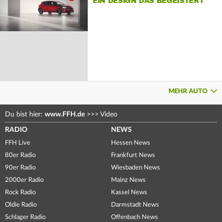
EIN DESIGN DAS BEGEISTERT
MEHR AUTO
Du bist hier:
www.FFH.de
>>>
Video
RADIO
NEWS
FFH Live
Hessen News
80er Radio
Frankfurt News
90er Radio
Wiesbaden News
2000er Radio
Mainz News
Rock Radio
Kassel News
Oldie Radio
Darmstadt News
Schlager Radio
Offenbach News