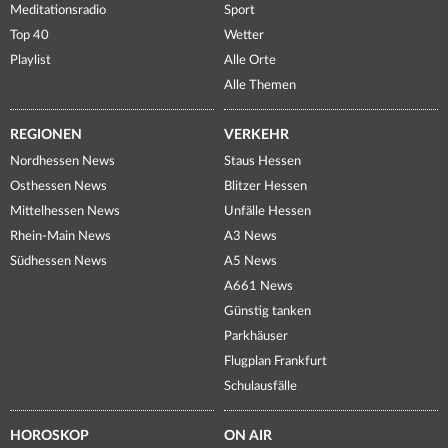
Meditationsradio
Sport
Top 40
Wetter
Playlist
Alle Orte
Alle Themen
REGIONEN
VERKEHR
Nordhessen News
Staus Hessen
Osthessen News
Blitzer Hessen
Mittelhessen News
Unfälle Hessen
Rhein-Main News
A3 News
Südhessen News
A5 News
A661 News
Günstig tanken
Parkhäuser
Flugplan Frankfurt
Schulausfälle
HOROSKOP
ON AIR