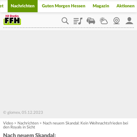
et
Nachrichten
Guten Morgen Hessen
Magazin
Aktionen
Playlist
Staupilot
Wetter
Webcam
Mein
© glomex, 05.12.2023
Video
>
Nachrichten
>
Nach neuem Skandal: Kein Weihnachtsfrieden bei
den Royals in Sicht
Nach neuem Skandal: