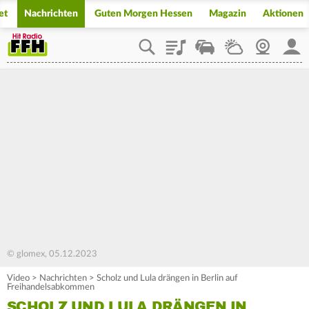
et
Nachrichten
Guten Morgen Hessen
Magazin
Aktionen
Playlist
Staupilot
Wetter
Webcam
Mein
© glomex, 05.12.2023
Video
>
Nachrichten
>
Scholz und Lula drängen in Berlin auf
Freihandelsabkommen
SCHOLZ UND LULA DRÄNGEN IN