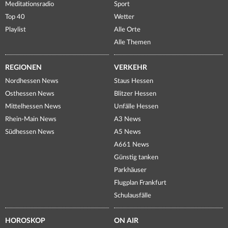
Meditationsradio
Sport
Top 40
Wetter
Playlist
Alle Orte
Alle Themen
REGIONEN
VERKEHR
Nordhessen News
Staus Hessen
Osthessen News
Blitzer Hessen
Mittelhessen News
Unfälle Hessen
Rhein-Main News
A3 News
Südhessen News
A5 News
A661 News
Günstig tanken
Parkhäuser
Flugplan Frankfurt
Schulausfälle
HOROSKOP
ON AIR