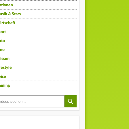
ktionen
sik & Stars
rtschaft
ort
uto
ino
issen
festyle
ise
aming