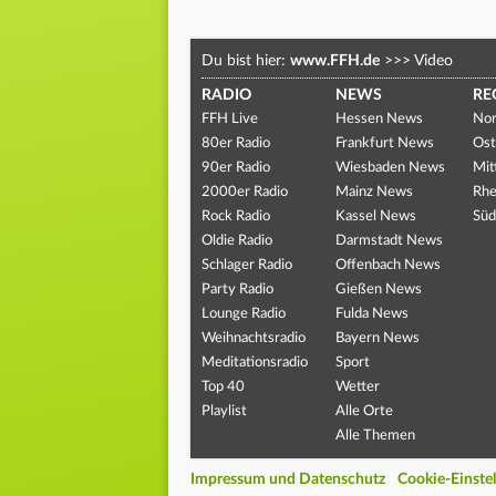
Du bist hier:
www.FFH.de
>>>
Video
RADIO
NEWS
RE
FFH Live
Hessen News
Nor
80er Radio
Frankfurt News
Ost
90er Radio
Wiesbaden News
Mit
2000er Radio
Mainz News
Rhe
Rock Radio
Kassel News
Süd
Oldie Radio
Darmstadt News
Schlager Radio
Offenbach News
Party Radio
Gießen News
Lounge Radio
Fulda News
Weihnachtsradio
Bayern News
Meditationsradio
Sport
Top 40
Wetter
Playlist
Alle Orte
Alle Themen
Impressum und Datenschutz
Cookie-Einste