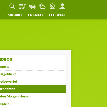
Playlist
Staupilot
Wetter
Webcam
Mein FFH
O
PODCAST
FREIZEIT
FFH-WELT
IDEOS
eueste
stgeklickt
estbewertet
achrichten
uten Morgen Hessen
agazin