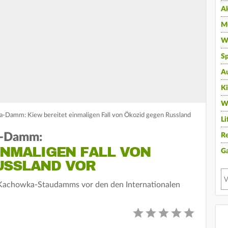
A
Mu
Wi
Sp
A
K
W
-Damm: Kiew bereitet einmaligen Fall von Ökozid gegen Russland
Li
a-Damm:
Re
INMALIGEN FALL VON
G
USSLAND VOR
n Kachowka-Staudamms vor den den Internationalen