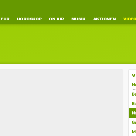
KEHR
HOROSKOP
ON AIR
MUSIK
AKTIONEN
VIDE
V
N
Be
B
N
G
M