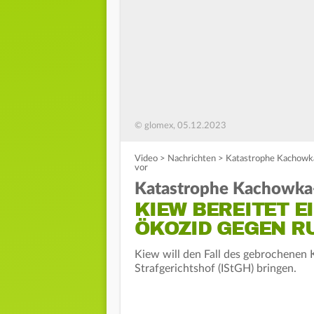
© glomex, 05.12.2023
Video
>
Nachrichten
>
Katastrophe Kachowka
vor
Katastrophe Kachowk
KIEW BEREITET E
ÖKOZID GEGEN R
Kiew will den Fall des gebrochene
Strafgerichtshof (IStGH) bringen.