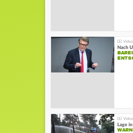
Nach Un
BAREI
NTSC
WARN