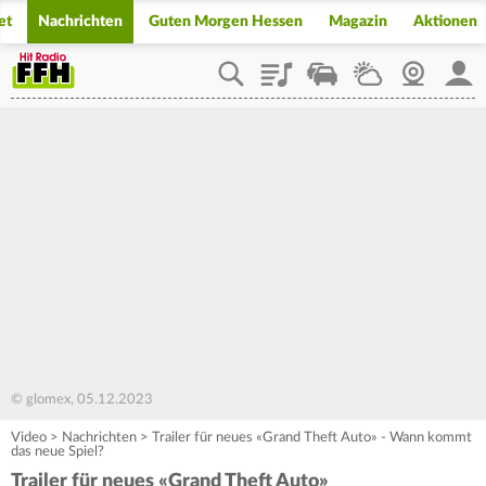
et
Nachrichten
Guten Morgen Hessen
Magazin
Aktionen
Playlist
Staupilot
Wetter
Webcam
Mein
© glomex, 05.12.2023
Video
>
Nachrichten
>
Trailer für neues «Grand Theft Auto» - Wann kommt
das neue Spiel?
Trailer für neues «Grand Theft Auto»