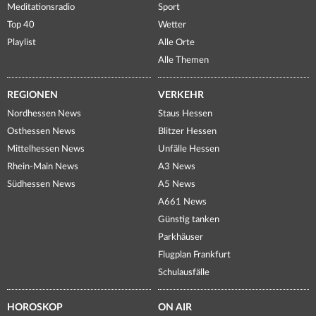
Meditationsradio
Sport
Top 40
Wetter
Playlist
Alle Orte
Alle Themen
REGIONEN
VERKEHR
Nordhessen News
Staus Hessen
Osthessen News
Blitzer Hessen
Mittelhessen News
Unfälle Hessen
Rhein-Main News
A3 News
Südhessen News
A5 News
A661 News
Günstig tanken
Parkhäuser
Flugplan Frankfurt
Schulausfälle
HOROSKOP
ON AIR