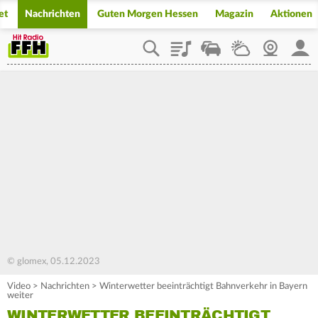
et
Nachrichten
Guten Morgen Hessen
Magazin
Aktionen
Playlist
Staupilot
Wetter
Webcam
Mein
© glomex, 05.12.2023
Video
>
Nachrichten
>
Winterwetter beeinträchtigt Bahnverkehr in Bayern
weiter
WINTERWETTER BEEINTRÄCHTIGT