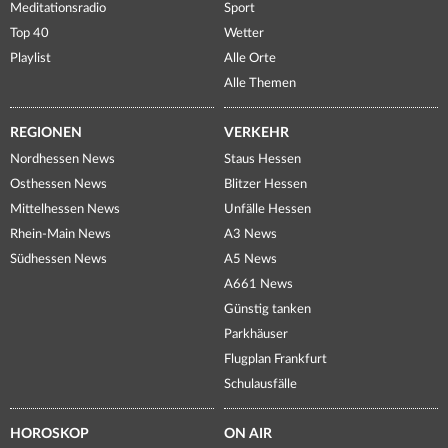
Meditationsradio
Sport
Top 40
Wetter
Playlist
Alle Orte
Alle Themen
REGIONEN
VERKEHR
Nordhessen News
Staus Hessen
Osthessen News
Blitzer Hessen
Mittelhessen News
Unfälle Hessen
Rhein-Main News
A3 News
Südhessen News
A5 News
A661 News
Günstig tanken
Parkhäuser
Flugplan Frankfurt
Schulausfälle
HOROSKOP
ON AIR