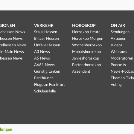
GIONEN
VERKEHR
HOROSKOP
ON AIR
dhessen News
Staus Hessen
Horoskop Heute
Sendungen
hessen News
Blitzer Hessen
Horoskop Morgen
Aktionen
telhessen News
Unfälle Hessen
Wochenhoroskop
Videos
in-Main News
A3 News
Monatshoroskop
Webcams
hessen News
A5 News
Jahreshoroskop
Moderatoren
A661 News
Partnerhoroskop
Podcasts
Günstig tanken
Aszendent
News-Podcas
Parkhäuser
Themen-Tick
Flugplan Frankfurt
Voting
Schulausfälle
llungen