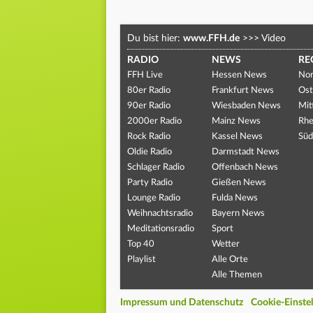
Du bist hier:
www.FFH.de
>>>
Video
RADIO
NEWS
RE
FFH Live
Hessen News
Nor
80er Radio
Frankfurt News
Ost
90er Radio
Wiesbaden News
Mit
2000er Radio
Mainz News
Rhe
Rock Radio
Kassel News
Süd
Oldie Radio
Darmstadt News
Schlager Radio
Offenbach News
Party Radio
Gießen News
Lounge Radio
Fulda News
Weihnachtsradio
Bayern News
Meditationsradio
Sport
Top 40
Wetter
Playlist
Alle Orte
Alle Themen
Impressum und Datenschutz
Cookie-Einste