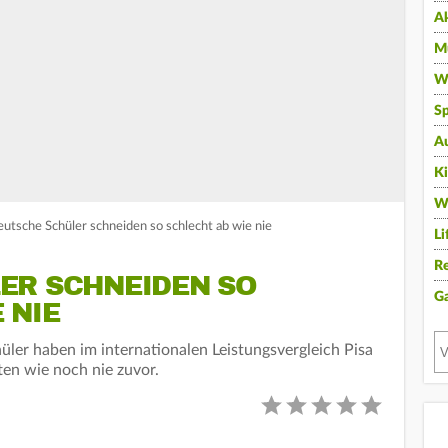
A
Mu
Wi
Sp
A
K
W
utsche Schüler schneiden so schlecht ab wie nie
Li
Re
ER SCHNEIDEN SO
G
 NIE
ler haben im internationalen Leistungsvergleich Pisa
ten wie noch nie zuvor.