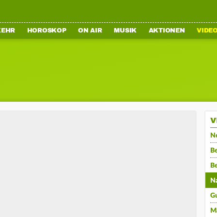
KEHR
HOROSKOP
ON AIR
MUSIK
AKTIONEN
VIDE
V
N
Be
B
N
G
M