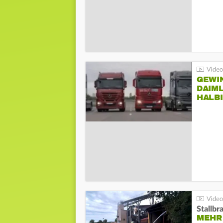
GEWI
DAIM
HALB
Stallbr
MEHR 