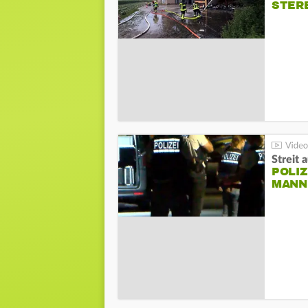
STER
Streit 
POLIZ
ANN I