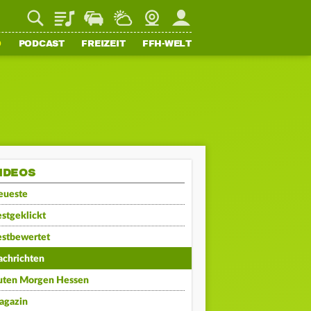
Playlist
Staupilot
Wetter
Webcam
Mein FFH
O
PODCAST
FREIZEIT
FFH-WELT
IDEOS
eueste
stgeklickt
estbewertet
achrichten
uten Morgen Hessen
agazin