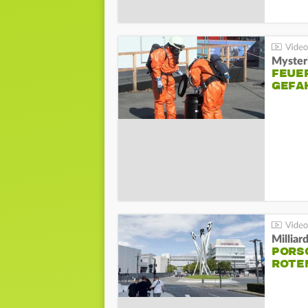
Mysteri
FEUE
GEFA
Millia
PORSC
ROTE