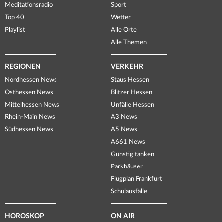
Meditationsradio
Sport
Top 40
Wetter
Playlist
Alle Orte
Alle Themen
REGIONEN
VERKEHR
Nordhessen News
Staus Hessen
Osthessen News
Blitzer Hessen
Mittelhessen News
Unfälle Hessen
Rhein-Main News
A3 News
Südhessen News
A5 News
A661 News
Günstig tanken
Parkhäuser
Flugplan Frankfurt
Schulausfälle
HOROSKOP
ON AIR