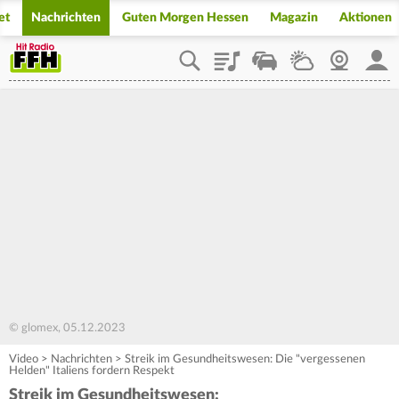
et
Nachrichten
Guten Morgen Hessen
Magazin
Aktionen
Playlist
Staupilot
Wetter
Webcam
Mein
© glomex, 05.12.2023
Video
>
Nachrichten
>
Streik im Gesundheitswesen: Die "vergessenen
Helden" Italiens fordern Respekt
Streik im Gesundheitswesen: