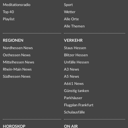
Meditationsradio
Sport
Top 40
Wetter
Playlist
Alle Orte
Alle Themen
REGIONEN
VERKEHR
Nordhessen News
Staus Hessen
Osthessen News
Blitzer Hessen
Mittelhessen News
Unfälle Hessen
Rhein-Main News
A3 News
Südhessen News
A5 News
A661 News
Günstig tanken
Parkhäuser
Flugplan Frankfurt
Schulausfälle
HOROSKOP
ON AIR