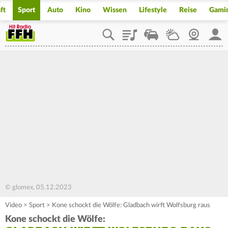
ft
Sport
Auto
Kino
Wissen
Lifestyle
Reise
Gami
Playlist
Staupilot
Wetter
Webcam
Mein
© glomex, 05.12.2023
Video
>
Sport
>
Kone schockt die Wölfe: Gladbach wirft Wolfsburg raus
Kone schockt die Wölfe: