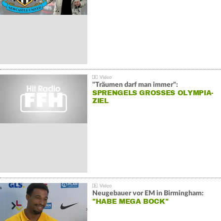
"Träumen darf man immer":
SPRENGELS GROSSES OLYMPIA-Z
IEL
Neugebauer vor EM in Birmingham:
"HABE MEGA BOCK"