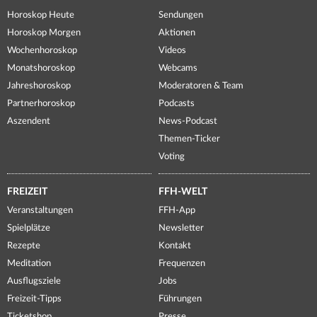
Horoskop Heute
Sendungen
Horoskop Morgen
Aktionen
Wochenhoroskop
Videos
Monatshoroskop
Webcams
Jahreshoroskop
Moderatoren & Team
Partnerhoroskop
Podcasts
Aszendent
News-Podcast
Themen-Ticker
Voting
FREIZEIT
FFH-WELT
Veranstaltungen
FFH-App
Spielplätze
Newsletter
Rezepte
Kontakt
Meditation
Frequenzen
Ausflugsziele
Jobs
Freizeit-Tipps
Führungen
Ticketshop
Presse