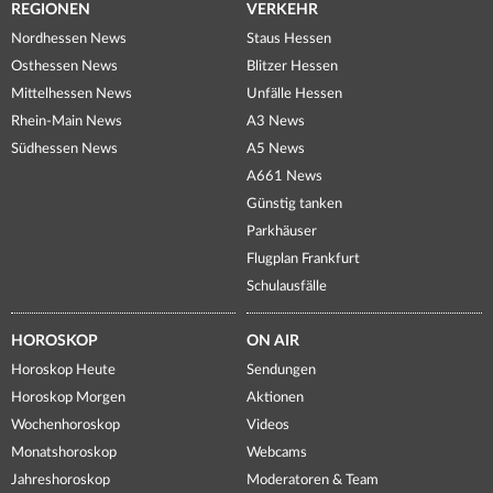
REGIONEN
VERKEHR
Nordhessen News
Staus Hessen
Osthessen News
Blitzer Hessen
Mittelhessen News
Unfälle Hessen
Rhein-Main News
A3 News
Südhessen News
A5 News
A661 News
Günstig tanken
Parkhäuser
Flugplan Frankfurt
Schulausfälle
HOROSKOP
ON AIR
Horoskop Heute
Sendungen
Horoskop Morgen
Aktionen
Wochenhoroskop
Videos
Monatshoroskop
Webcams
Jahreshoroskop
Moderatoren & Team