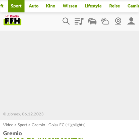
ft
Sport
Auto
Kino
Wissen
Lifestyle
Reise
Gami
Playlist
Staupilot
Wetter
Webcam
Mein
© glomex, 06.12.2023
Video
>
Sport
>
Gremio - Goias EC (Highlights)
Gremio