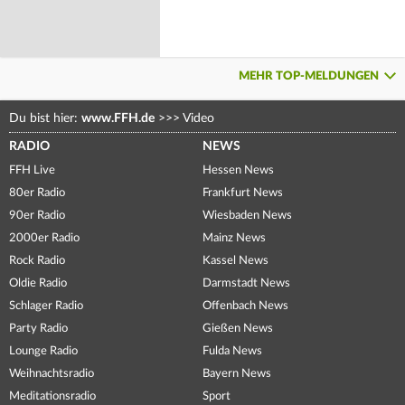
MEHR TOP-MELDUNGEN
Du bist hier:
www.FFH.de
>>>
Video
RADIO
NEWS
FFH Live
Hessen News
80er Radio
Frankfurt News
90er Radio
Wiesbaden News
2000er Radio
Mainz News
Rock Radio
Kassel News
Oldie Radio
Darmstadt News
Schlager Radio
Offenbach News
Party Radio
Gießen News
Lounge Radio
Fulda News
Weihnachtsradio
Bayern News
Meditationsradio
Sport