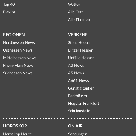
Top 40
Wetter
Playlist
Alle Orte
Alle Themen
REGIONEN
VERKEHR
Nordhessen News
Staus Hessen
Osthessen News
Blitzer Hessen
Mittelhessen News
Unfälle Hessen
Rhein-Main News
A3 News
Südhessen News
A5 News
A661 News
Günstig tanken
Parkhäuser
Flugplan Frankfurt
Schulausfälle
HOROSKOP
ON AIR
Horoskop Heute
Sendungen