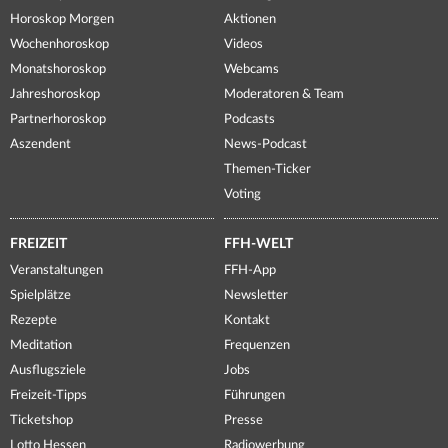
Horoskop Morgen
Aktionen
Wochenhoroskop
Videos
Monatshoroskop
Webcams
Jahreshoroskop
Moderatoren & Team
Partnerhoroskop
Podcasts
Aszendent
News-Podcast
Themen-Ticker
Voting
FREIZEIT
FFH-WELT
Veranstaltungen
FFH-App
Spielplätze
Newsletter
Rezepte
Kontakt
Meditation
Frequenzen
Ausflugsziele
Jobs
Freizeit-Tipps
Führungen
Ticketshop
Presse
Lotto Hessen
Radiowerbung