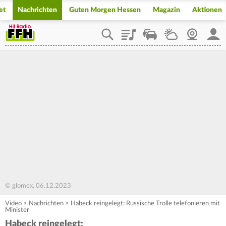
et
Nachrichten
Guten Morgen Hessen
Magazin
Aktionen
Playlist
Staupilot
Wetter
Webcam
Mein
© glomex, 06.12.2023
Video
>
Nachrichten
>
Habeck reingelegt: Russische Trolle telefonieren mit
Minister
Habeck reingelegt: