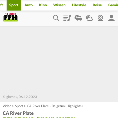
ft
Sport
Auto
Kino
Wissen
Lifestyle
Reise
Gami
Playlist
Staupilot
Wetter
Webcam
Mein
© glomex, 06.12.2023
Video
>
Sport
>
CA River Plate - Belgrano (Highlights)
CA River Plate