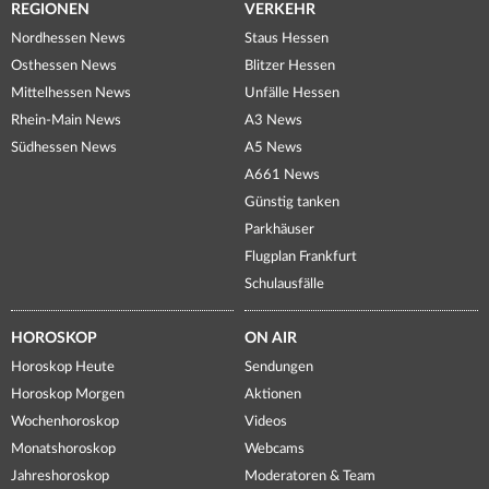
REGIONEN
VERKEHR
Nordhessen News
Staus Hessen
Osthessen News
Blitzer Hessen
Mittelhessen News
Unfälle Hessen
Rhein-Main News
A3 News
Südhessen News
A5 News
A661 News
Günstig tanken
Parkhäuser
Flugplan Frankfurt
Schulausfälle
HOROSKOP
ON AIR
Horoskop Heute
Sendungen
Horoskop Morgen
Aktionen
Wochenhoroskop
Videos
Monatshoroskop
Webcams
Jahreshoroskop
Moderatoren & Team