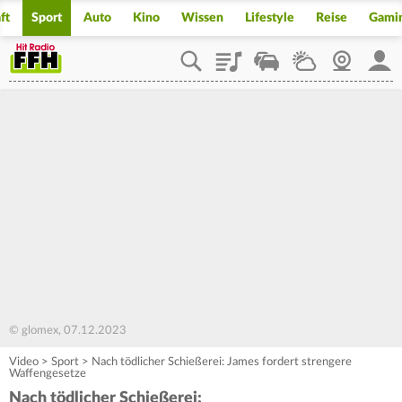
ft
Sport
Auto
Kino
Wissen
Lifestyle
Reise
Gami
Playlist
Staupilot
Wetter
Webcam
Mein
© glomex, 07.12.2023
Video
>
Sport
>
Nach tödlicher Schießerei: James fordert strengere
Waffengesetze
Nach tödlicher Schießerei: