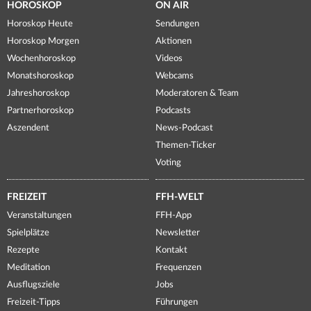
HOROSKOP
ON AIR
Horoskop Heute
Sendungen
Horoskop Morgen
Aktionen
Wochenhoroskop
Videos
Monatshoroskop
Webcams
Jahreshoroskop
Moderatoren & Team
Partnerhoroskop
Podcasts
Aszendent
News-Podcast
Themen-Ticker
Voting
FREIZEIT
FFH-WELT
Veranstaltungen
FFH-App
Spielplätze
Newsletter
Rezepte
Kontakt
Meditation
Frequenzen
Ausflugsziele
Jobs
Freizeit-Tipps
Führungen