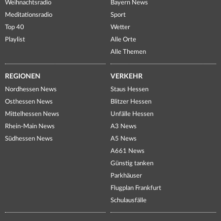
Weihnachtsradio
Bayern News
Meditationsradio
Sport
Top 40
Wetter
Playlist
Alle Orte
Alle Themen
REGIONEN
VERKEHR
Nordhessen News
Staus Hessen
Osthessen News
Blitzer Hessen
Mittelhessen News
Unfälle Hessen
Rhein-Main News
A3 News
Südhessen News
A5 News
A661 News
Günstig tanken
Parkhäuser
Flugplan Frankfurt
Schulausfälle