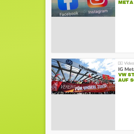
META
IG Meta
VW S
AUF 