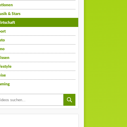
ktionen
sik & Stars
rtschaft
ort
uto
ino
issen
festyle
ise
aming