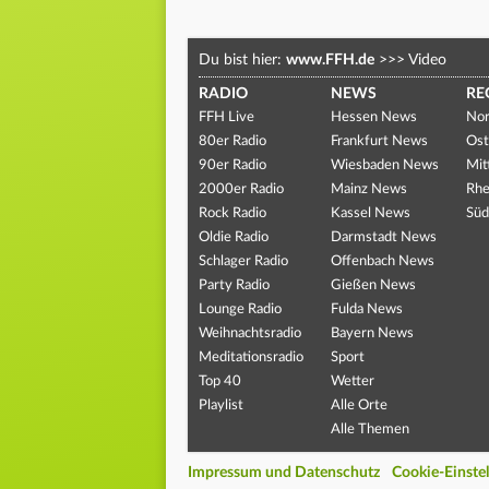
Du bist hier:
www.FFH.de
>>>
Video
RADIO
NEWS
RE
FFH Live
Hessen News
Nor
80er Radio
Frankfurt News
Ost
90er Radio
Wiesbaden News
Mit
2000er Radio
Mainz News
Rhe
Rock Radio
Kassel News
Süd
Oldie Radio
Darmstadt News
Schlager Radio
Offenbach News
Party Radio
Gießen News
Lounge Radio
Fulda News
Weihnachtsradio
Bayern News
Meditationsradio
Sport
Top 40
Wetter
Playlist
Alle Orte
Alle Themen
Impressum und Datenschutz
Cookie-Einste