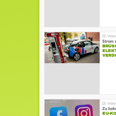
Strom s
BRÜS
ELEK
VERD
Zu hohe
EU-K