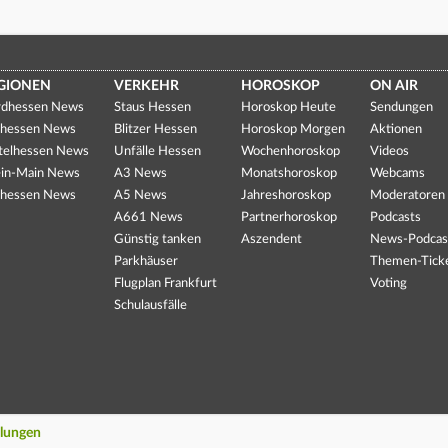
GIONEN
VERKEHR
HOROSKOP
ON AIR
dhessen News
Staus Hessen
Horoskop Heute
Sendungen
hessen News
Blitzer Hessen
Horoskop Morgen
Aktionen
telhessen News
Unfälle Hessen
Wochenhoroskop
Videos
in-Main News
A3 News
Monatshoroskop
Webcams
hessen News
A5 News
Jahreshoroskop
Moderatoren
A661 News
Partnerhoroskop
Podcasts
Günstig tanken
Aszendent
News-Podcas
Parkhäuser
Themen-Tick
Flugplan Frankfurt
Voting
Schulausfälle
llungen