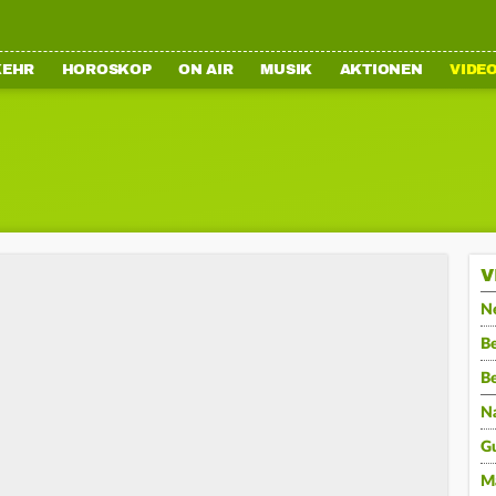
KEHR
HOROSKOP
ON AIR
MUSIK
AKTIONEN
VIDE
V
N
Be
B
N
G
M