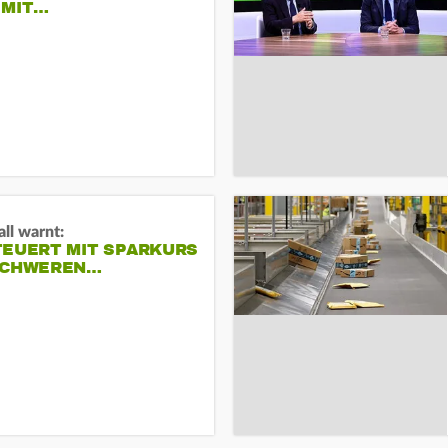
 MIT…
ll warnt:
TEUERT MIT SPARKURS
SCHWEREN…