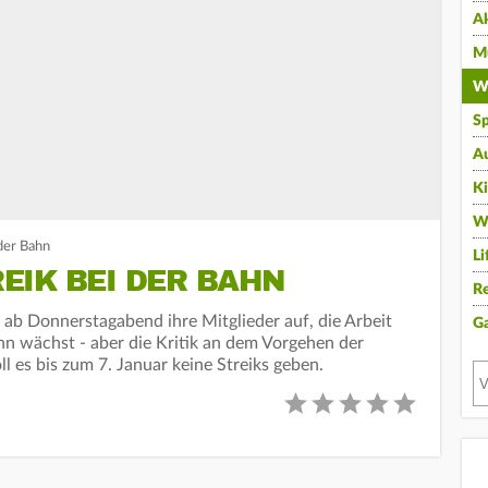
A
Mu
Wi
Sp
A
K
W
der Bahn
Li
EIK BEI DER BAHN
Re
ab Donnerstagabend ihre Mitglieder auf, die Arbeit
G
hn wächst - aber die Kritik an dem Vorgehen der
 es bis zum 7. Januar keine Streiks geben.