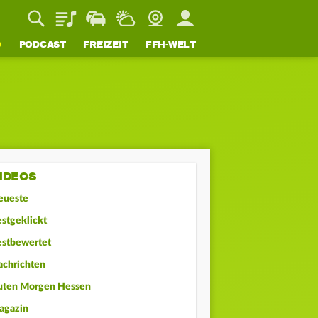
Playlist
Staupilot
Wetter
Webcam
Mein FFH
O
PODCAST
FREIZEIT
FFH-WELT
IDEOS
eueste
stgeklickt
estbewertet
achrichten
uten Morgen Hessen
agazin